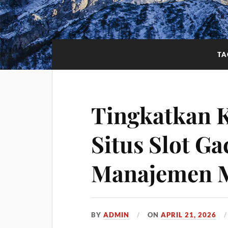
TA
Tingkatkan 
Situs Slot G
Manajemen M
BY
ADMIN
ON
APRIL 21, 2026