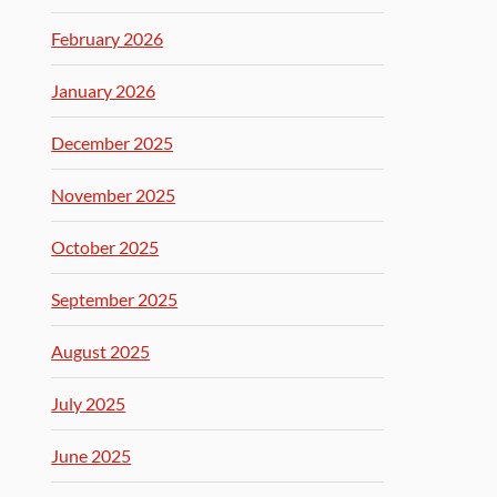
February 2026
January 2026
December 2025
November 2025
October 2025
September 2025
August 2025
July 2025
June 2025