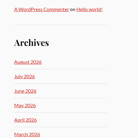
A WordPress Commenter
on
Hello world!
Archives
August 2026
July 2026
June 2026
May 2026
April 2026
March 2026