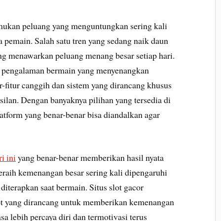
mukan peluang yang menguntungkan sering kali
a pemain. Salah satu tren yang sedang naik daun
ang menawarkan peluang menang besar setiap hari.
n pengalaman bermain yang menyenangkan
r-fitur canggih dan sistem yang dirancang khusus
ilan. Dengan banyaknya pilihan yang tersedia di
latform yang benar-benar bisa diandalkan agar
i ini
yang benar-benar memberikan hasil nyata
eraih kemenangan besar sering kali dipengaruhi
diterapkan saat bermain. Situs slot gacor
lot yang dirancang untuk memberikan kemenangan
a lebih percaya diri dan termotivasi terus