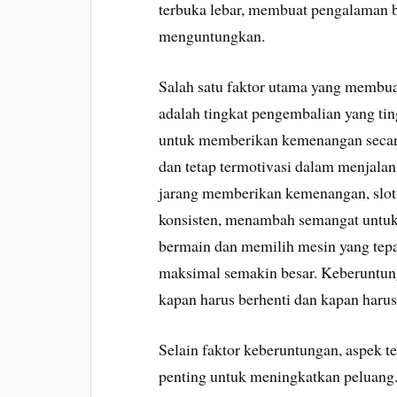
terbuka lebar, membuat pengalaman 
menguntungkan.
Salah satu faktor utama yang membu
adalah tingkat pengembalian yang tin
untuk memberikan kemenangan secara 
dan tetap termotivasi dalam menjalan
jarang memberikan kemenangan, slo
konsisten, menambah semangat untuk
bermain dan memilih mesin yang tepa
maksimal semakin besar. Keberuntung
kapan harus berhenti dan kapan harus
Selain faktor keberuntungan, aspek 
penting untuk meningkatkan peluang