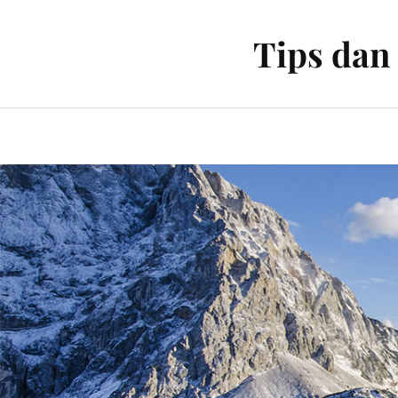
Tips dan 