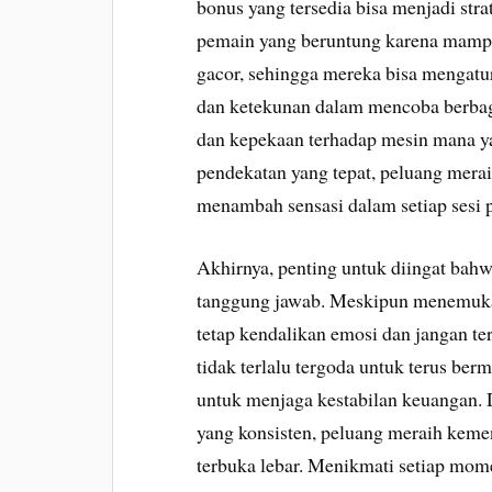
bonus yang tersedia bisa menjadi stra
pemain yang beruntung karena mampu
gacor, sehingga mereka bisa mengatur
dan ketekunan dalam mencoba berbag
dan kepekaan terhadap mesin mana y
pendekatan yang tepat, peluang mera
menambah sensasi dalam setiap sesi 
Akhirnya, penting untuk diingat bah
tanggung jawab. Meskipun menemukan
tetap kendalikan emosi dan jangan te
tidak terlalu tergoda untuk terus ber
untuk menjaga kestabilan keuangan.
yang konsisten, peluang meraih keme
terbuka lebar. Menikmati setiap mo