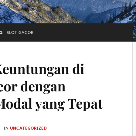
G:
SLOT GACOR
Keuntungan di
acor dengan
odal yang Tepat
IN
UNCATEGORIZED