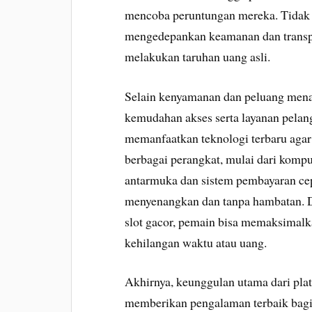
mencoba peruntungan mereka. Tidak 
mengedepankan keamanan dan transpa
melakukan taruhan uang asli.
Selain kenyamanan dan peluang menan
kemudahan akses serta layanan pelangg
memanfaatkan teknologi terbaru agar 
berbagai perangkat, mulai dari kompu
antarmuka dan sistem pembayaran c
menyenangkan dan tanpa hambatan.
slot gacor, pemain bisa memaksimalk
kehilangan waktu atau uang.
Akhirnya, keunggulan utama dari pla
memberikan pengalaman terbaik bagi