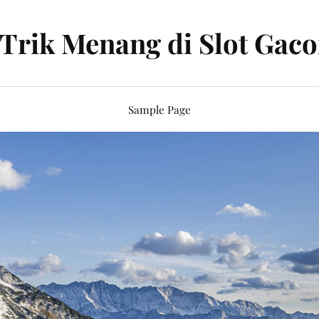
Trik Menang di Slot Gaco
Sample Page