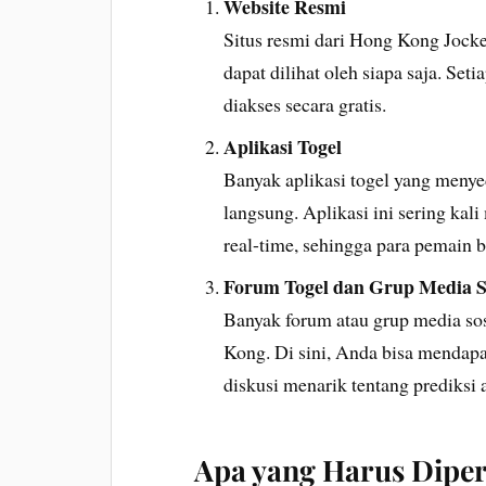
Website Resmi
Situs resmi dari Hong Kong Jock
dapat dilihat oleh siapa saja. Set
diakses secara gratis.
Aplikasi Togel
Banyak aplikasi togel yang meny
langsung. Aplikasi ini sering k
real-time, sehingga para pemain 
Forum Togel dan Grup Media S
Banyak forum atau grup media s
Kong. Di sini, Anda bisa mendapa
diskusi menarik tentang prediksi
Apa yang Harus Diper