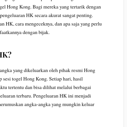
ogel Hong Kong. Bagi mereka yang tertarik dengan
l pengeluaran HK secara akurat sangat penting.
an HK, cara mengeceknya, dan apa saja yang perlu
aatkannya dengan bijak.
 HK?
angka yang dikeluarkan oleh pihak resmi Hong
sesi togel Hong Kong. Setiap hari, hasil
 tertentu dan bisa dilihat melalui berbagai
eluaran terbaru. Pengeluaran HK ini menjadi
 merumuskan angka-angka yang mungkin keluar