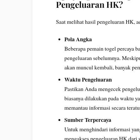
Pengeluaran HK?
Saat melihat hasil pengeluaran HK, a
Pola Angka
Beberapa pemain togel percaya bah
pengeluaran sebelumnya. Meskipun
akan muncul kembali, banyak pem
Waktu Pengeluaran
Pastikan Anda mengecek pengelu
biasanya dilakukan pada waktu ya
memantau informasi secara teratu
Sumber Terpercaya
Untuk menghindari informasi yang
mengakses pengeluaran HK dari su