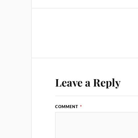
Leave a Reply
COMMENT
*