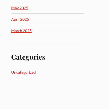
May 2025
April 2025
March 2025
Categories
Uncategorized