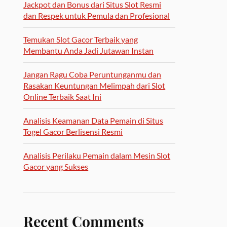
Jackpot dan Bonus dari Situs Slot Resmi
dan Respek untuk Pemula dan Profesional
Temukan Slot Gacor Terbaik yang
Membantu Anda Jadi Jutawan Instan
Jangan Ragu Coba Peruntunganmu dan
Rasakan Keuntungan Melimpah dari Slot
Online Terbaik Saat Ini
Analisis Keamanan Data Pemain di Situs
Togel Gacor Berlisensi Resmi
Analisis Perilaku Pemain dalam Mesin Slot
Gacor yang Sukses
Recent Comments