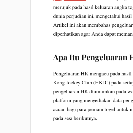
merujuk pada hasil keluaran angka t
dunia perjudian ini, mengetahui hasi
Artikel ini akan membahas pengeluar
diperhatikan agar Anda dapat memanf
Apa Itu Pengeluaran
Pengeluaran HK mengacu pada hasil 
Kong Jockey Club (HKJC) pada setiap 
pengeluaran HK diumumkan pada waktu
platform yang menyediakan data peng
acuan bagi para pemain togel untuk
pada sesi berikutnya.