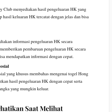
ey Club menyediakan hasil pengeluaran HK yang
iap hasil keluaran HK tercatat dengan jelas dan bisa
ediakan informasi pengeluaran HK secara
ali memberikan pembaruan pengeluaran HK secara
bisa mendapatkan informasi dengan cepat.
osial
osial yang khusus membahas mengenai togel Hong
tkan hasil pengeluaran HK dengan cepat serta
 angka yang mungkin keluar.
hatikan Saat Melihat