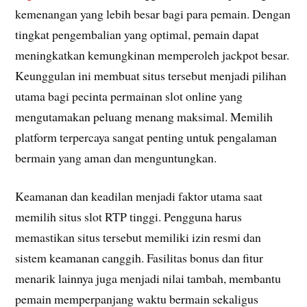
kemenangan yang lebih besar bagi para pemain. Dengan
tingkat pengembalian yang optimal, pemain dapat
meningkatkan kemungkinan memperoleh jackpot besar.
Keunggulan ini membuat situs tersebut menjadi pilihan
utama bagi pecinta permainan slot online yang
mengutamakan peluang menang maksimal. Memilih
platform terpercaya sangat penting untuk pengalaman
bermain yang aman dan menguntungkan.
Keamanan dan keadilan menjadi faktor utama saat
memilih situs slot RTP tinggi. Pengguna harus
memastikan situs tersebut memiliki izin resmi dan
sistem keamanan canggih. Fasilitas bonus dan fitur
menarik lainnya juga menjadi nilai tambah, membantu
pemain memperpanjang waktu bermain sekaligus