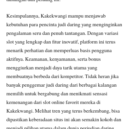
Kesimpulannya, Kakekwangi mampu menjawab
kebutuhan para pencinta judi daring yang menginginkan
pengalaman seru dan penuh tantangan. Dengan variasi
slot yang lengkap dan fitur inovatif, platform ini terus
menarik perhatian dan memperluas basis pengguna
aktifnya. Keamanan, kenyamanan, serta bonus
menggiurkan menjadi daya tarik utama yang
membuatnya berbeda dari kompetitor. Tidak heran jika
banyak penggemar judi daring dari berbagai kalangan
memilih untuk bergabung dan menikmati sensasi
kemenangan dari slot online favorit mereka di
Kakekwangi. Melihat tren yang terus berkembang, bisa
dipastikan keberadaan situs ini akan semakin kokoh dan
menjadi pilihan utama dalam dunia perjudian daring