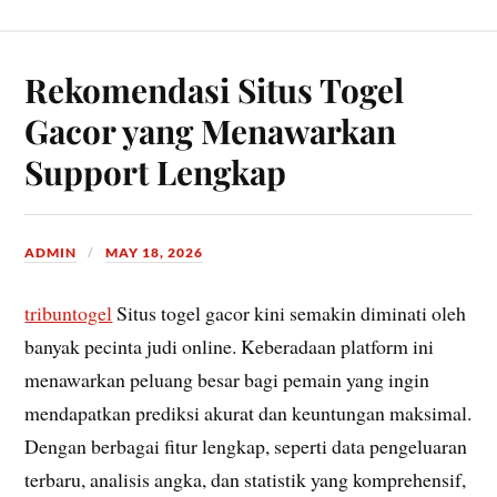
Rekomendasi Situs Togel
Gacor yang Menawarkan
Support Lengkap
ADMIN
MAY 18, 2026
tribuntogel
Situs togel gacor kini semakin diminati oleh
banyak pecinta judi online. Keberadaan platform ini
menawarkan peluang besar bagi pemain yang ingin
mendapatkan prediksi akurat dan keuntungan maksimal.
Dengan berbagai fitur lengkap, seperti data pengeluaran
terbaru, analisis angka, dan statistik yang komprehensif,