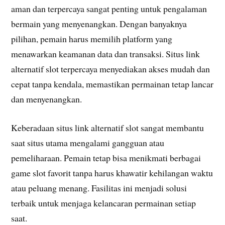
aman dan terpercaya sangat penting untuk pengalaman
bermain yang menyenangkan. Dengan banyaknya
pilihan, pemain harus memilih platform yang
menawarkan keamanan data dan transaksi. Situs link
alternatif slot terpercaya menyediakan akses mudah dan
cepat tanpa kendala, memastikan permainan tetap lancar
dan menyenangkan.
Keberadaan situs link alternatif slot sangat membantu
saat situs utama mengalami gangguan atau
pemeliharaan. Pemain tetap bisa menikmati berbagai
game slot favorit tanpa harus khawatir kehilangan waktu
atau peluang menang. Fasilitas ini menjadi solusi
terbaik untuk menjaga kelancaran permainan setiap
saat.