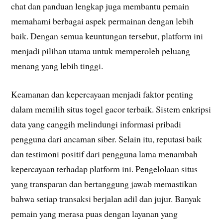
chat dan panduan lengkap juga membantu pemain
memahami berbagai aspek permainan dengan lebih
baik. Dengan semua keuntungan tersebut, platform ini
menjadi pilihan utama untuk memperoleh peluang
menang yang lebih tinggi.
Keamanan dan kepercayaan menjadi faktor penting
dalam memilih situs togel gacor terbaik. Sistem enkripsi
data yang canggih melindungi informasi pribadi
pengguna dari ancaman siber. Selain itu, reputasi baik
dan testimoni positif dari pengguna lama menambah
kepercayaan terhadap platform ini. Pengelolaan situs
yang transparan dan bertanggung jawab memastikan
bahwa setiap transaksi berjalan adil dan jujur. Banyak
pemain yang merasa puas dengan layanan yang