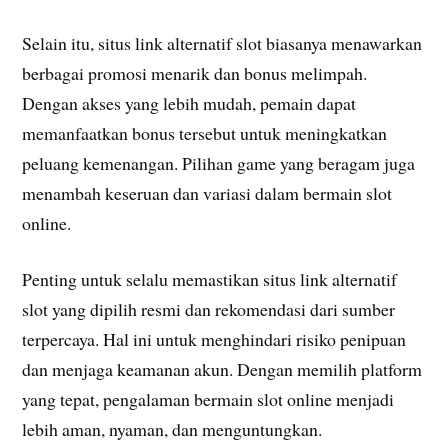
Selain itu, situs link alternatif slot biasanya menawarkan
berbagai promosi menarik dan bonus melimpah.
Dengan akses yang lebih mudah, pemain dapat
memanfaatkan bonus tersebut untuk meningkatkan
peluang kemenangan. Pilihan game yang beragam juga
menambah keseruan dan variasi dalam bermain slot
online.
Penting untuk selalu memastikan situs link alternatif
slot yang dipilih resmi dan rekomendasi dari sumber
terpercaya. Hal ini untuk menghindari risiko penipuan
dan menjaga keamanan akun. Dengan memilih platform
yang tepat, pengalaman bermain slot online menjadi
lebih aman, nyaman, dan menguntungkan.