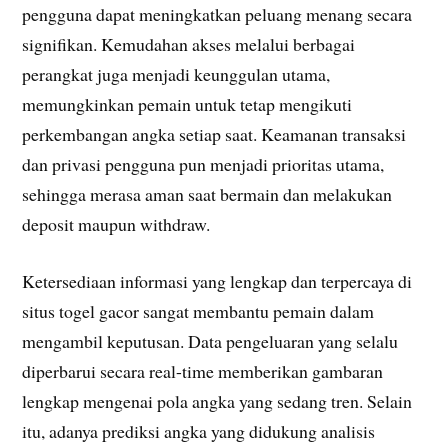
pengguna dapat meningkatkan peluang menang secara
signifikan. Kemudahan akses melalui berbagai
perangkat juga menjadi keunggulan utama,
memungkinkan pemain untuk tetap mengikuti
perkembangan angka setiap saat. Keamanan transaksi
dan privasi pengguna pun menjadi prioritas utama,
sehingga merasa aman saat bermain dan melakukan
deposit maupun withdraw.
Ketersediaan informasi yang lengkap dan terpercaya di
situs togel gacor sangat membantu pemain dalam
mengambil keputusan. Data pengeluaran yang selalu
diperbarui secara real-time memberikan gambaran
lengkap mengenai pola angka yang sedang tren. Selain
itu, adanya prediksi angka yang didukung analisis