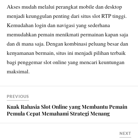
Akses mudah melalui perangkat mobile dan desktop
menjadi keunggulan penting dari situs slot RTP tinggi.
Kemudahan login dan navigasi yang sederhana
memudahkan pemain menikmati permainan kapan saja
dan di mana saja. Dengan kombinasi peluang besar dan
kenyamanan bermain, situs ini menjadi pilihan terbaik
bagi penggemar slot online yang mencari keuntungan
maksimal.
PREVIOUS
Kuak Rahasia Slot Online yang Membantu Pemain
Pemula Cepat Memahami Strategi Menang
NEXT