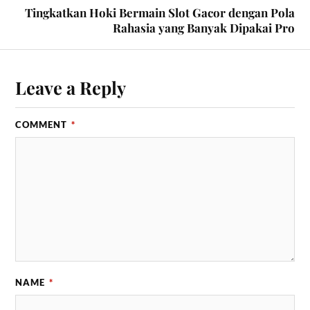
Tingkatkan Hoki Bermain Slot Gacor dengan Pola
Rahasia yang Banyak Dipakai Pro
Leave a Reply
COMMENT
*
NAME
*