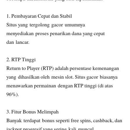
1. Pembayaran Cepat dan Stabil
Situs yang tergolong gacor umumnya
menyediakan proses penarikan dana yang cepat
dan lancar.
2. RTP Tinggi
Return to Player (RTP) adalah persentase kemenangan
yang dihasilkan oleh mesin slot. Situs gacor biasanya
menawarkan permainan dengan RTP tinggi (di atas
96%).
3. Fitur Bonus Melimpah
Banyak terdapat bonus seperti free spins, cashback, dan
jackpot progresif yang sering kali muncul.