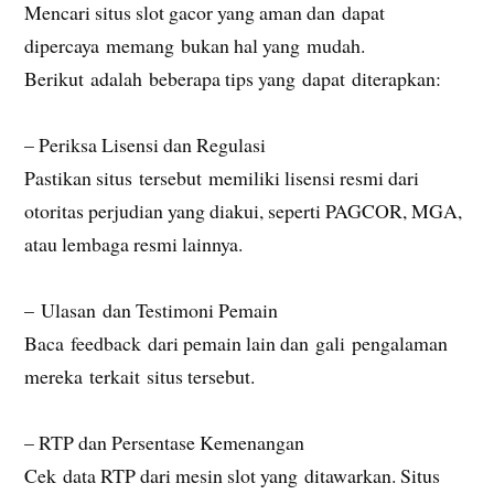
Mencari situs slot gacor yang aman dan dapat
dipercaya memang bukan hal yang mudah.
Berikut adalah beberapa tips yang dapat diterapkan:
– Periksa Lisensi dan Regulasi
Pastikan situs tersebut memiliki lisensi resmi dari
otoritas perjudian yang diakui, seperti PAGCOR, MGA,
atau lembaga resmi lainnya.
– Ulasan dan Testimoni Pemain
Baca feedback dari pemain lain dan gali pengalaman
mereka terkait situs tersebut.
– RTP dan Persentase Kemenangan
Cek data RTP dari mesin slot yang ditawarkan. Situs