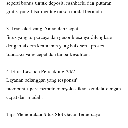
seperti bonus untuk deposit, cashback, dan putaran
gratis yang bisa meningkatkan modal bermain.
3. Transaksi yang Aman dan Cepat
Situs yang terpercaya dan gacor biasanya dilengkapi
dengan sistem keamanan yang baik serta proses
transaksi yang cepat dan tanpa kesulitan.
4. Fitur Layanan Pendukung 24/7
Layanan pelanggan yang responsif
membantu para pemain menyelesaikan kendala dengan
cepat dan mudah.
Tips Menemukan Situs Slot Gacor Terpercaya