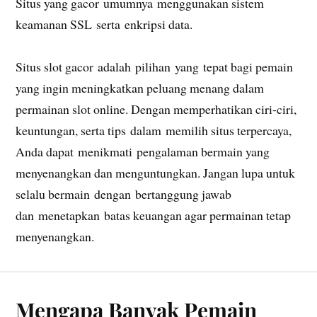
Situs yang gacor umumnya menggunakan sistem
keamanan SSL serta enkripsi data.
Situs slot gacor adalah pilihan yang tepat bagi pemain
yang ingin meningkatkan peluang menang dalam
permainan slot online. Dengan memperhatikan ciri-ciri,
keuntungan, serta tips dalam memilih situs terpercaya,
Anda dapat menikmati pengalaman bermain yang
menyenangkan dan menguntungkan. Jangan lupa untuk
selalu bermain dengan bertanggung jawab
dan menetapkan batas keuangan agar permainan tetap
menyenangkan.
Mengapa Banyak Pemain