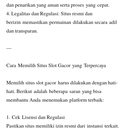
dan penarikan yang aman serta proses yang cepat.
4. Legalitas dan Regulasi: Situs resmi dan
berizin memastikan permainan dilakukan secara adil
dan transparan.
—
Cara Memilih Situs Slot Gacor yang Terpercaya
Memilih situs slot gacor harus dilakukan dengan hati-
hati. Berikut adalah beberapa saran yang bisa
membantu Anda menemukan platform terbaik:
1. Cek Lisensi dan Regulasi
Pastikan situs memiliki izin resmi dari instansi terkait.