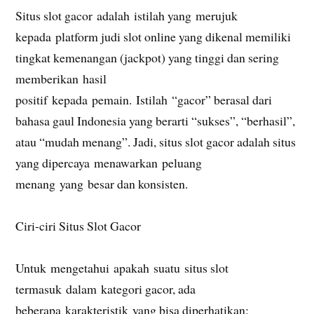
Situs slot gacor adalah istilah yang merujuk
kepada platform judi slot online yang dikenal memiliki
tingkat kemenangan (jackpot) yang tinggi dan sering
memberikan hasil
positif kepada pemain. Istilah “gacor” berasal dari
bahasa gaul Indonesia yang berarti “sukses”, “berhasil”,
atau “mudah menang”. Jadi, situs slot gacor adalah situs
yang dipercaya menawarkan peluang
menang yang besar dan konsisten.
Ciri-ciri Situs Slot Gacor
Untuk mengetahui apakah suatu situs slot
termasuk dalam kategori gacor, ada
beberapa karakteristik yang bisa diperhatikan: