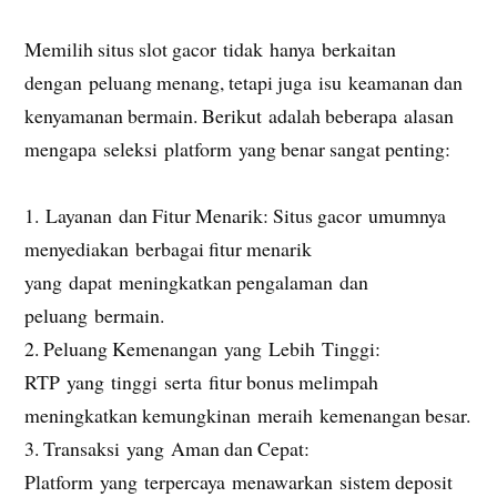
Memilih situs slot gacor tidak hanya berkaitan
dengan peluang menang, tetapi juga isu keamanan dan
kenyamanan bermain. Berikut adalah beberapa alasan
mengapa seleksi platform yang benar sangat penting:
1. Layanan dan Fitur Menarik: Situs gacor umumnya
menyediakan berbagai fitur menarik
yang dapat meningkatkan pengalaman dan
peluang bermain.
2. Peluang Kemenangan yang Lebih Tinggi:
RTP yang tinggi serta fitur bonus melimpah
meningkatkan kemungkinan meraih kemenangan besar.
3. Transaksi yang Aman dan Cepat:
Platform yang terpercaya menawarkan sistem deposit