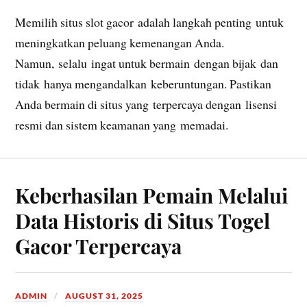
Memilih situs slot gacor adalah langkah penting untuk
meningkatkan peluang kemenangan Anda.
Namun, selalu ingat untuk bermain dengan bijak dan
tidak hanya mengandalkan keberuntungan. Pastikan
Anda bermain di situs yang terpercaya dengan lisensi
resmi dan sistem keamanan yang memadai.
Keberhasilan Pemain Melalui
Data Historis di Situs Togel
Gacor Terpercaya
ADMIN
AUGUST 31, 2025