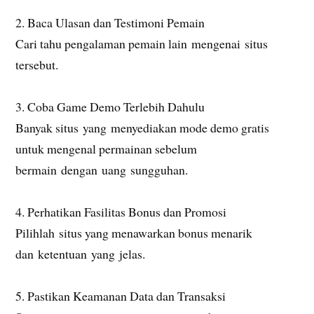
2. Baca Ulasan dan Testimoni Pemain
Cari tahu pengalaman pemain lain mengenai situs
tersebut.
3. Coba Game Demo Terlebih Dahulu
Banyak situs yang menyediakan mode demo gratis
untuk mengenal permainan sebelum
bermain dengan uang sungguhan.
4. Perhatikan Fasilitas Bonus dan Promosi
Pilihlah situs yang menawarkan bonus menarik
dan ketentuan yang jelas.
5. Pastikan Keamanan Data dan Transaksi