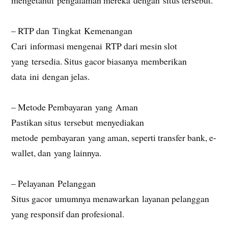
– RTP dan Tingkat Kemenangan
Cari informasi mengenai RTP dari mesin slot
yang tersedia. Situs gacor biasanya memberikan
data ini dengan jelas.
– Metode Pembayaran yang Aman
Pastikan situs tersebut menyediakan
metode pembayaran yang aman, seperti transfer bank, e-
wallet, dan yang lainnya.
– Pelayanan Pelanggan
Situs gacor umumnya menawarkan layanan pelanggan
yang responsif dan profesional.