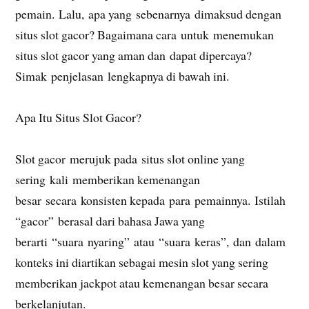
pemain. Lalu, apa yang sebenarnya dimaksud dengan
situs slot gacor? Bagaimana cara untuk menemukan
situs slot gacor yang aman dan dapat dipercaya?
Simak penjelasan lengkapnya di bawah ini.
Apa Itu Situs Slot Gacor?
Slot gacor merujuk pada situs slot online yang
sering kali memberikan kemenangan
besar secara konsisten kepada para pemainnya. Istilah
“gacor” berasal dari bahasa Jawa yang
berarti “suara nyaring” atau “suara keras”, dan dalam
konteks ini diartikan sebagai mesin slot yang sering
memberikan jackpot atau kemenangan besar secara
berkelanjutan.