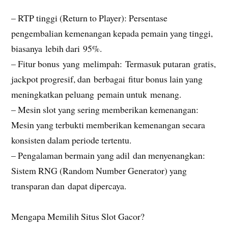
– RTP tinggi (Return to Player): Persentase
pengembalian kemenangan kepada pemain yang tinggi,
biasanya lebih dari 95%.
– Fitur bonus yang melimpah: Termasuk putaran gratis,
jackpot progresif, dan berbagai fitur bonus lain yang
meningkatkan peluang pemain untuk menang.
– Mesin slot yang sering memberikan kemenangan:
Mesin yang terbukti memberikan kemenangan secara
konsisten dalam periode tertentu.
– Pengalaman bermain yang adil dan menyenangkan:
Sistem RNG (Random Number Generator) yang
transparan dan dapat dipercaya.
Mengapa Memilih Situs Slot Gacor?