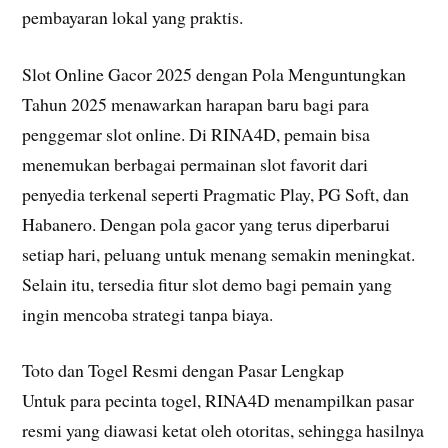
pembayaran lokal yang praktis.
Slot Online Gacor 2025 dengan Pola Menguntungkan
Tahun 2025 menawarkan harapan baru bagi para
penggemar slot online. Di RINA4D, pemain bisa
menemukan berbagai permainan slot favorit dari
penyedia terkenal seperti Pragmatic Play, PG Soft, dan
Habanero. Dengan pola gacor yang terus diperbarui
setiap hari, peluang untuk menang semakin meningkat.
Selain itu, tersedia fitur slot demo bagi pemain yang
ingin mencoba strategi tanpa biaya.
Toto dan Togel Resmi dengan Pasar Lengkap
Untuk para pecinta togel, RINA4D menampilkan pasar
resmi yang diawasi ketat oleh otoritas, sehingga hasilnya