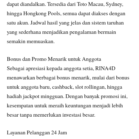
dapat diandalkan. Tersedia dari Toto Macau, Sydney,
hingga Hongkong Pools, semua dapat diakses dengan
satu akun. Jadwal hasil yang jelas dan sistem taruhan
yang sederhana menjadikan pengalaman bermain
semakin memuaskan.
Bonus dan Promo Menarik untuk Anggota
Sebagai apresiasi kepada anggota setia, RINA4D
menawarkan berbagai bonus menarik, mulai dari bonus
untuk anggota baru, cashback, slot rollingan, hingga
hadiah jackpot mingguan. Dengan banyak promosi ini,
kesempatan untuk meraih keuntungan menjadi lebih
besar tanpa memerlukan investasi besar.
Layanan Pelanggan 24 Jam