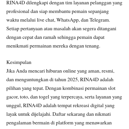
RINA4D dilengkapi dengan tim layanan pelanggan yang
profesional dan siap membantu pemain sepanjang
waktu melalui live chat, WhatsApp, dan Telegram.
Setiap pertanyaan atau masalah akan segera ditangani
dengan cepat dan ramah sehingga pemain dapat
menikmati permainan mereka dengan tenang.
Kesimpulan
Jika Anda mencari hiburan online yang aman, resmi,
dan menguntungkan di tahun 2025, RINA4D adalah
pilihan yang tepat. Dengan kombinasi permainan slot
gacor, toto, dan togel yang terpercaya, serta layanan yang
unggul, RINA4D adalah tempat rekreasi digital yang
layak untuk dijelajahi. Daftar sekarang dan nikmati
pengalaman bermain di platform yang menawarkan