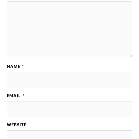
NAME
*
EMAIL
*
WEBSITE