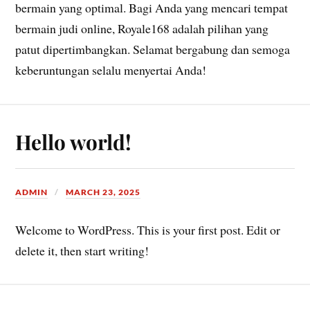
bermain yang optimal. Bagi Anda yang mencari tempat
bermain judi online, Royale168 adalah pilihan yang
patut dipertimbangkan. Selamat bergabung dan semoga
keberuntungan selalu menyertai Anda!
Hello world!
ADMIN
MARCH 23, 2025
Welcome to WordPress. This is your first post. Edit or
delete it, then start writing!