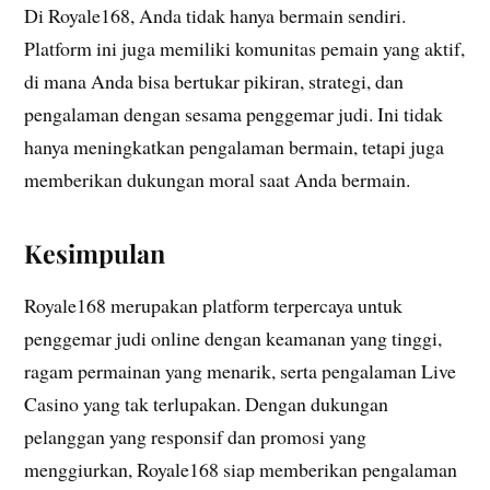
Di Royale168, Anda tidak hanya bermain sendiri.
Platform ini juga memiliki komunitas pemain yang aktif,
di mana Anda bisa bertukar pikiran, strategi, dan
pengalaman dengan sesama penggemar judi. Ini tidak
hanya meningkatkan pengalaman bermain, tetapi juga
memberikan dukungan moral saat Anda bermain.
Kesimpulan
Royale168 merupakan platform terpercaya untuk
penggemar judi online dengan keamanan yang tinggi,
ragam permainan yang menarik, serta pengalaman Live
Casino yang tak terlupakan. Dengan dukungan
pelanggan yang responsif dan promosi yang
menggiurkan, Royale168 siap memberikan pengalaman