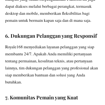
dapat diakses melalui berbagai perangkat, termasuk
desktop dan mobile, memberikan fleksibilitas bagi
pemain untuk bermain kapan saja dan di mana saja.
6.
Dukungan Pelanggan yang Responsif
Royale168 menyediakan layanan pelanggan yang siap
membantu 24/7. Apakah Anda memiliki pertanyaan
tentang permainan, kesulitan teknis, atau pertanyaan
lainnya, tim dukungan pelanggan yang profesional akan
siap memberikan bantuan dan solusi yang Anda
butuhkan.
7.
Komunitas Pemain yang Kuat