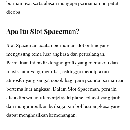
bermainnya, serta alasan mengapa permainan ini patut
dicoba.
Apa Itu Slot Spaceman?
Slot Spaceman adalah permainan slot online yang
mengusung tema luar angkasa dan petualangan.
Permainan ini hadir dengan grafis yang memukau dan
musik latar yang memikat, sehingga menciptakan
atmosfer yang sangat cocok bagi para pecinta permainan
bertema luar angkasa. Dalam Slot Spaceman, pemain
akan dibawa untuk menjelajahi planet-planet yang jauh
dan mengumpulkan berbagai simbol luar angkasa yang
dapat menghasilkan kemenangan.