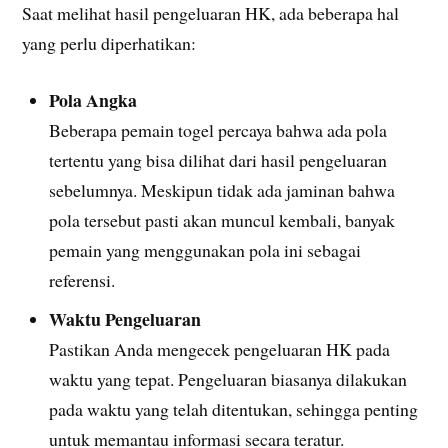
Saat melihat hasil pengeluaran HK, ada beberapa hal
yang perlu diperhatikan:
Pola Angka
Beberapa pemain togel percaya bahwa ada pola
tertentu yang bisa dilihat dari hasil pengeluaran
sebelumnya. Meskipun tidak ada jaminan bahwa
pola tersebut pasti akan muncul kembali, banyak
pemain yang menggunakan pola ini sebagai
referensi.
Waktu Pengeluaran
Pastikan Anda mengecek pengeluaran HK pada
waktu yang tepat. Pengeluaran biasanya dilakukan
pada waktu yang telah ditentukan, sehingga penting
untuk memantau informasi secara teratur.