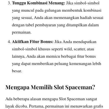
Tunggu Kombinasi Menang:
Jika simbol-simbol
yang muncul pada gulungan membentuk kombinasi
yang sesuai, Anda akan memenangkan hadiah sesuai
dengan tabel pembayaran yang ditampilkan dalam
permainan.
Aktifkan Fitur Bonus:
Jika Anda mendapatkan
simbol-simbol khusus seperti wild, scatter, atau
lainnya, Anda akan memicu berbagai fitur bonus
yang dapat memberikan peluang kemenangan lebih
besar.
Mengapa Memilih Slot Spaceman?
Ada beberapa alasan mengapa Slot Spaceman sangat
layak dicoba. Pertama, permainan ini menawarkan grafis