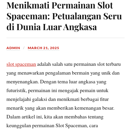
Menikmati Permainan Slot
Spaceman: Petualangan Seru
di Dunia Luar Angkasa
ADMIN
MARCH 21, 2025
slot spaceman
adalah salah satu permainan slot terbaru
yang menawarkan pengalaman bermain yang unik dan
menyenangkan. Dengan tema luar angkasa yang
futuristik, permainan ini mengajak pemain untuk
menjelajahi galaksi dan menikmati berbagai fitur
menarik yang akan memberikan kemenangan besar.
Dalam artikel ini, kita akan membahas tentang
keunggulan permainan Slot Spaceman, cara