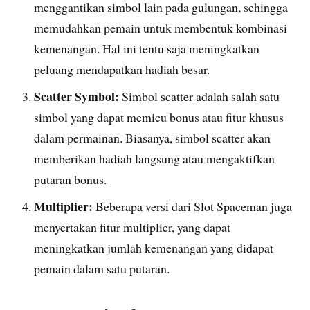
menggantikan simbol lain pada gulungan, sehingga
memudahkan pemain untuk membentuk kombinasi
kemenangan. Hal ini tentu saja meningkatkan
peluang mendapatkan hadiah besar.
Scatter Symbol:
Simbol scatter adalah salah satu
simbol yang dapat memicu bonus atau fitur khusus
dalam permainan. Biasanya, simbol scatter akan
memberikan hadiah langsung atau mengaktifkan
putaran bonus.
Multiplier:
Beberapa versi dari Slot Spaceman juga
menyertakan fitur multiplier, yang dapat
meningkatkan jumlah kemenangan yang didapat
pemain dalam satu putaran.