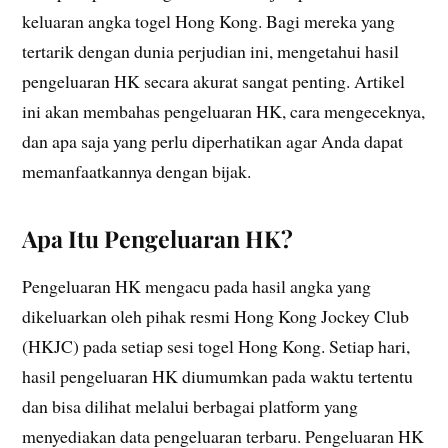
keluaran angka togel Hong Kong. Bagi mereka yang
tertarik dengan dunia perjudian ini, mengetahui hasil
pengeluaran HK secara akurat sangat penting. Artikel
ini akan membahas pengeluaran HK, cara mengeceknya,
dan apa saja yang perlu diperhatikan agar Anda dapat
memanfaatkannya dengan bijak.
Apa Itu Pengeluaran HK?
Pengeluaran HK mengacu pada hasil angka yang
dikeluarkan oleh pihak resmi Hong Kong Jockey Club
(HKJC) pada setiap sesi togel Hong Kong. Setiap hari,
hasil pengeluaran HK diumumkan pada waktu tertentu
dan bisa dilihat melalui berbagai platform yang
menyediakan data pengeluaran terbaru. Pengeluaran HK