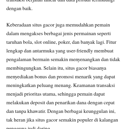
dengan baik.
Keberadaan situs gacor juga memudahkan pemain
dalam mengakses berbagai jenis permainan seperti
taruhan bola, slot online, poker, dan banyak lagi. Fitur
lengkap dan antarmuka yang user-friendly membuat
pengalaman bermain semakin menyenangkan dan tidak
membingungkan. Selain itu, situs gacor biasanya
menyediakan bonus dan promosi menarik yang dapat
meningkatkan peluang menang. Keamanan transaksi
menjadi prioritas utama, sehingga pemain dapat
melakukan deposit dan penarikan dana dengan cepat
dan tanpa khawatir. Dengan berbagai keunggulan ini,
tak heran jika situs gacor semakin populer di kalangan
pengguna judi daring.