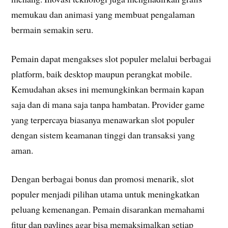
memukau dan animasi yang membuat pengalaman
bermain semakin seru.
Pemain dapat mengakses slot populer melalui berbagai
platform, baik desktop maupun perangkat mobile.
Kemudahan akses ini memungkinkan bermain kapan
saja dan di mana saja tanpa hambatan. Provider game
yang terpercaya biasanya menawarkan slot populer
dengan sistem keamanan tinggi dan transaksi yang
aman.
Dengan berbagai bonus dan promosi menarik, slot
populer menjadi pilihan utama untuk meningkatkan
peluang kemenangan. Pemain disarankan memahami
fitur dan paylines agar bisa memaksimalkan setiap