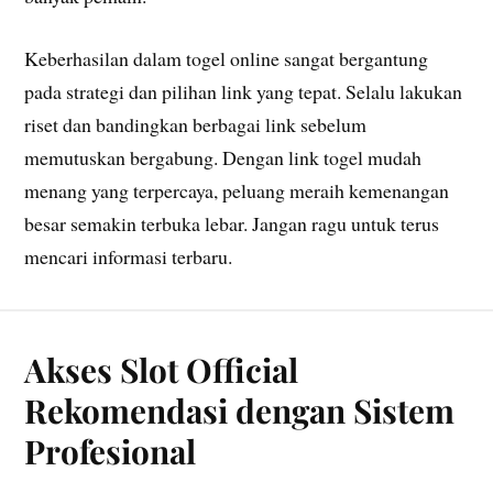
Keberhasilan dalam togel online sangat bergantung
pada strategi dan pilihan link yang tepat. Selalu lakukan
riset dan bandingkan berbagai link sebelum
memutuskan bergabung. Dengan link togel mudah
menang yang terpercaya, peluang meraih kemenangan
besar semakin terbuka lebar. Jangan ragu untuk terus
mencari informasi terbaru.
Akses Slot Official
Rekomendasi dengan Sistem
Profesional