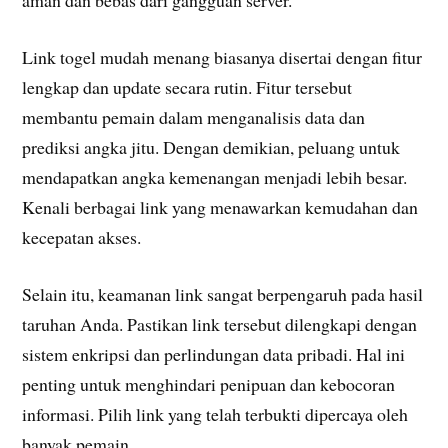
aman dan bebas dari gangguan server.
Link togel mudah menang biasanya disertai dengan fitur
lengkap dan update secara rutin. Fitur tersebut
membantu pemain dalam menganalisis data dan
prediksi angka jitu. Dengan demikian, peluang untuk
mendapatkan angka kemenangan menjadi lebih besar.
Kenali berbagai link yang menawarkan kemudahan dan
kecepatan akses.
Selain itu, keamanan link sangat berpengaruh pada hasil
taruhan Anda. Pastikan link tersebut dilengkapi dengan
sistem enkripsi dan perlindungan data pribadi. Hal ini
penting untuk menghindari penipuan dan kebocoran
informasi. Pilih link yang telah terbukti dipercaya oleh
banyak pemain.