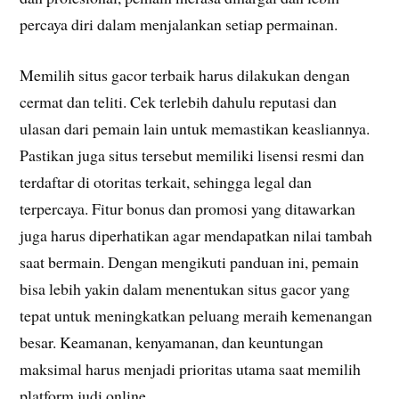
percaya diri dalam menjalankan setiap permainan.
Memilih situs gacor terbaik harus dilakukan dengan
cermat dan teliti. Cek terlebih dahulu reputasi dan
ulasan dari pemain lain untuk memastikan keasliannya.
Pastikan juga situs tersebut memiliki lisensi resmi dan
terdaftar di otoritas terkait, sehingga legal dan
terpercaya. Fitur bonus dan promosi yang ditawarkan
juga harus diperhatikan agar mendapatkan nilai tambah
saat bermain. Dengan mengikuti panduan ini, pemain
bisa lebih yakin dalam menentukan situs gacor yang
tepat untuk meningkatkan peluang meraih kemenangan
besar. Keamanan, kenyamanan, dan keuntungan
maksimal harus menjadi prioritas utama saat memilih
platform judi online.