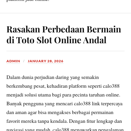
Rasakan Perbedaan Bermain
di Toto Slot Online Andal
ADMIN
JANUARY 28, 2026
Dalam dunia perjudian daring yang semakin
berkembang pesat, kehadiran platform seperti calo388
menjadi solusi utama bagi para pecinta taruhan online.
Banyak pengguna yang mencari calo388 link terpercaya
dan aman agar bisa mengakses berbagai permainan
favorit mereka tanpa kendala. Dengan fitur lengkap dan
navigasi yang mudah, calo388 menawarkan pengalaman