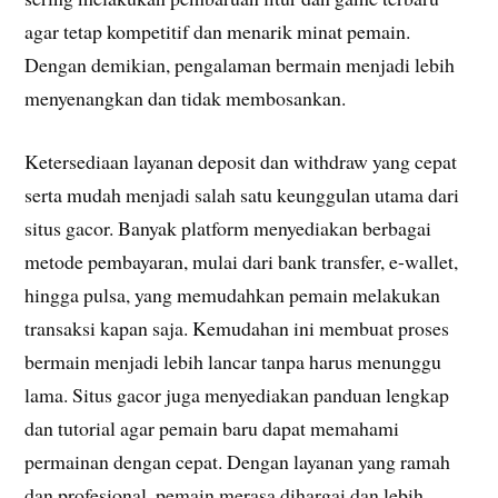
agar tetap kompetitif dan menarik minat pemain.
Dengan demikian, pengalaman bermain menjadi lebih
menyenangkan dan tidak membosankan.
Ketersediaan layanan deposit dan withdraw yang cepat
serta mudah menjadi salah satu keunggulan utama dari
situs gacor. Banyak platform menyediakan berbagai
metode pembayaran, mulai dari bank transfer, e-wallet,
hingga pulsa, yang memudahkan pemain melakukan
transaksi kapan saja. Kemudahan ini membuat proses
bermain menjadi lebih lancar tanpa harus menunggu
lama. Situs gacor juga menyediakan panduan lengkap
dan tutorial agar pemain baru dapat memahami
permainan dengan cepat. Dengan layanan yang ramah
dan profesional, pemain merasa dihargai dan lebih