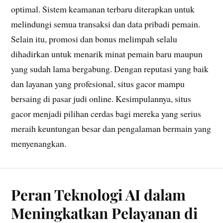
optimal. Sistem keamanan terbaru diterapkan untuk
melindungi semua transaksi dan data pribadi pemain.
Selain itu, promosi dan bonus melimpah selalu
dihadirkan untuk menarik minat pemain baru maupun
yang sudah lama bergabung. Dengan reputasi yang baik
dan layanan yang profesional, situs gacor mampu
bersaing di pasar judi online. Kesimpulannya, situs
gacor menjadi pilihan cerdas bagi mereka yang serius
meraih keuntungan besar dan pengalaman bermain yang
menyenangkan.
Peran Teknologi AI dalam
Meningkatkan Pelayanan di