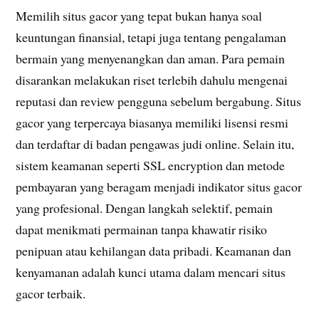
Memilih situs gacor yang tepat bukan hanya soal
keuntungan finansial, tetapi juga tentang pengalaman
bermain yang menyenangkan dan aman. Para pemain
disarankan melakukan riset terlebih dahulu mengenai
reputasi dan review pengguna sebelum bergabung. Situs
gacor yang terpercaya biasanya memiliki lisensi resmi
dan terdaftar di badan pengawas judi online. Selain itu,
sistem keamanan seperti SSL encryption dan metode
pembayaran yang beragam menjadi indikator situs gacor
yang profesional. Dengan langkah selektif, pemain
dapat menikmati permainan tanpa khawatir risiko
penipuan atau kehilangan data pribadi. Keamanan dan
kenyamanan adalah kunci utama dalam mencari situs
gacor terbaik.