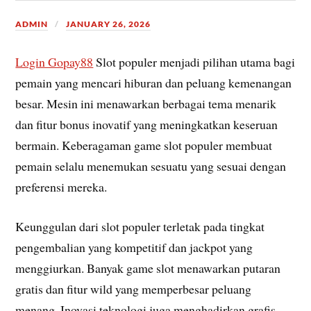
ADMIN
JANUARY 26, 2026
Login Gopay88
Slot populer menjadi pilihan utama bagi
pemain yang mencari hiburan dan peluang kemenangan
besar. Mesin ini menawarkan berbagai tema menarik
dan fitur bonus inovatif yang meningkatkan keseruan
bermain. Keberagaman game slot populer membuat
pemain selalu menemukan sesuatu yang sesuai dengan
preferensi mereka.
Keunggulan dari slot populer terletak pada tingkat
pengembalian yang kompetitif dan jackpot yang
menggiurkan. Banyak game slot menawarkan putaran
gratis dan fitur wild yang memperbesar peluang
menang. Inovasi teknologi juga menghadirkan grafis