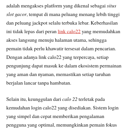
adalah mengakses platform yang dikenal sebagai
situs
slot gacor
, tempat di mana peluang menang lebih tinggi
dan peluang jackpot selalu terbuka lebar. Keberhasilan
ini tidak lepas dari peran
link calo22
yang memudahkan
akses langsung menuju halaman utama, sehingga
pemain tidak perlu khawatir tersesat dalam pencarian.
Dengan adanya link calo22 yang terpercaya, setiap
pengunjung dapat masuk ke dalam ekosistem permainan
yang aman dan nyaman, memastikan setiap taruhan
berjalan lancar tanpa hambatan.
Selain itu, keunggulan dari
calo 22
terletak pada
kemudahan login calo22 yang disediakan. Sistem login
yang simpel dan cepat memberikan pengalaman
pengguna yang optimal, memungkinkan pemain fokus