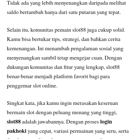
Tidak ada yang lebih menyenangkan daripada melihat
saldo bertambah hanya dari satu putaran yang tepat.
Selain itu, komunitas pemain slot88 juga cukup solid.
Kamu bisa bertukar tips, strategi, dan bahkan cerita
kemenangan. Ini menambah pengalaman sosial yang
menyenangkan sambil tetap mengejar cuan. Dengan
dukungan komunitas dan fitur yang lengkap, slot88
benar-benar menjadi platform favorit bagi para
penggemar slot online.
Singkat kata, jika kamu ingin merasakan keseruan
bermain slot dengan peluang menang yang tinggi,
slot88
login
adalah jawabannya. Dengan proses
pakhoki
yang cepat, variasi permainan yang seru, serta