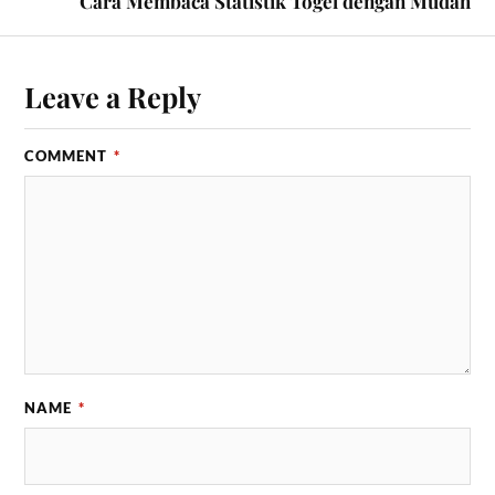
Cara Membaca Statistik Togel dengan Mudah
Leave a Reply
COMMENT
*
NAME
*