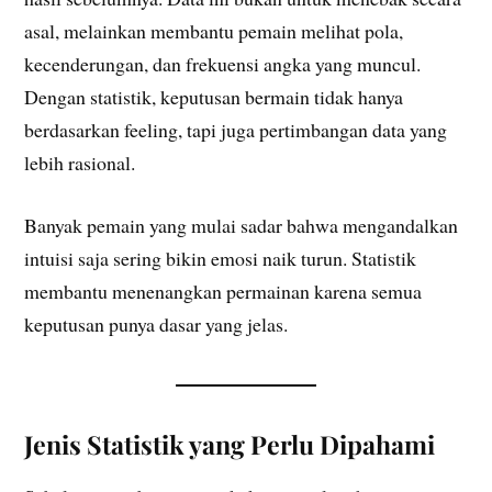
asal, melainkan membantu pemain melihat pola,
kecenderungan, dan frekuensi angka yang muncul.
Dengan statistik, keputusan bermain tidak hanya
berdasarkan feeling, tapi juga pertimbangan data yang
lebih rasional.
Banyak pemain yang mulai sadar bahwa mengandalkan
intuisi saja sering bikin emosi naik turun. Statistik
membantu menenangkan permainan karena semua
keputusan punya dasar yang jelas.
Jenis Statistik yang Perlu Dipahami