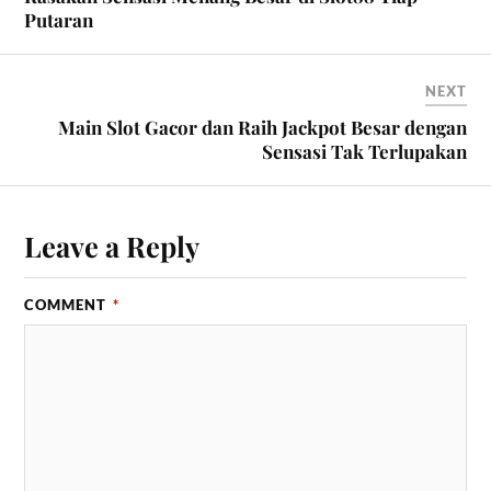
Putaran
NEXT
Main Slot Gacor dan Raih Jackpot Besar dengan
Sensasi Tak Terlupakan
Leave a Reply
COMMENT
*