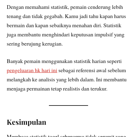
Dengan memahami statistik, pemain cenderung lebih
tenang dan tidak gegabah. Kamu jadi tahu kapan harus
bermain dan kapan sebaiknya menahan diri. Statistik
juga membantu menghindari keputusan impulsif yang
sering berujung kerugian.
Banyak pemain menggunakan statistik harian seperti
pengeluaran hk hari ini
sebagai referensi awal sebelum
melangkah ke analisis yang lebih dalam. Ini membantu
menjaga permainan tetap realistis dan terukur.
Kesimpulan
Membaca statistik togel sebenarnya tidak serumit yang