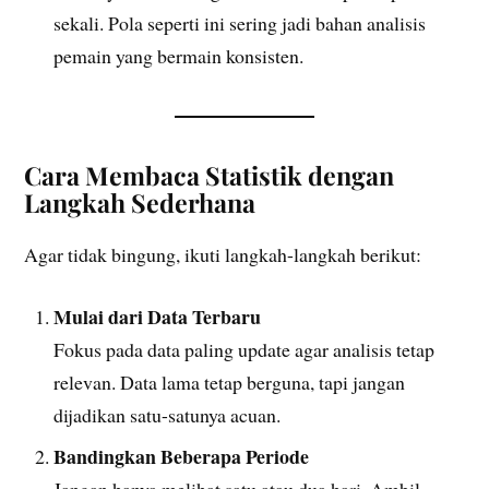
sekali. Pola seperti ini sering jadi bahan analisis
pemain yang bermain konsisten.
Cara Membaca Statistik dengan
Langkah Sederhana
Agar tidak bingung, ikuti langkah-langkah berikut:
Mulai dari Data Terbaru
Fokus pada data paling update agar analisis tetap
relevan. Data lama tetap berguna, tapi jangan
dijadikan satu-satunya acuan.
Bandingkan Beberapa Periode