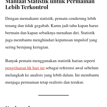
Manfaat Statistik untuk Permainan
Lebih Terkontrol
Dengan memahami statistik, pemain cenderung lebih
tenang dan tidak gegabah. Kamu jadi tahu kapan harus
bermain dan kapan sebaiknya menahan diri. Statistik
juga membantu menghindari keputusan impulsif yang
sering berujung kerugian.
Banyak pemain menggunakan statistik harian seperti
pengeluaran hk hari ini
sebagai referensi awal sebelum
melangkah ke analisis yang lebih dalam. Ini membantu
menjaga permainan tetap realistis dan terukur.