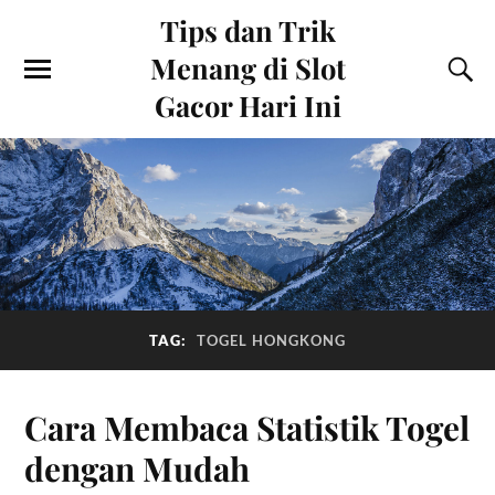
Tips dan Trik
Menang di Slot
Gacor Hari Ini
TAG:
TOGEL HONGKONG
Cara Membaca Statistik Togel
dengan Mudah