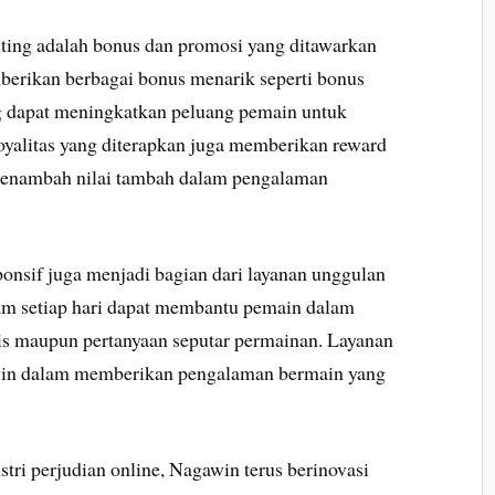
nting adalah bonus dan promosi yang ditawarkan
mberikan berbagai bonus menarik seperti bonus
ang dapat meningkatkan peluang pemain untuk
yalitas yang diterapkan juga memberikan reward
 menambah nilai tambah dalam pengalaman
onsif juga menjadi bagian dari layanan unggulan
am setiap hari dapat membantu pemain dalam
is maupun pertanyaan seputar permainan. Layanan
in dalam memberikan pengalaman bermain yang
ri perjudian online, Nagawin terus berinovasi