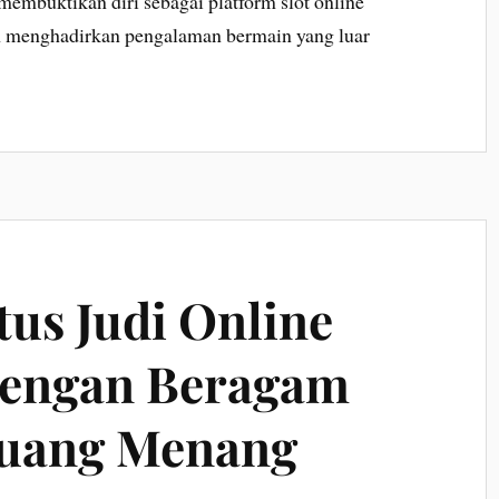
mbuktikan diri sebagai platform slot online
m menghadirkan pengalaman bermain yang luar
tus Judi Online
dengan Beragam
luang Menang