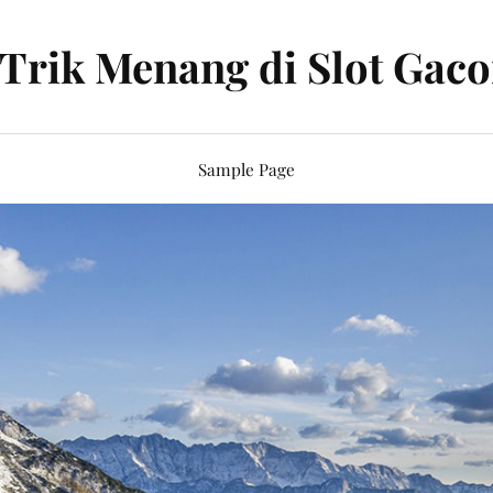
Trik Menang di Slot Gaco
Sample Page