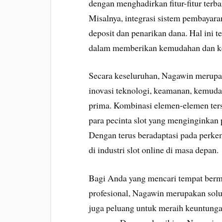
dengan menghadirkan fitur-fitur terba
Misalnya, integrasi sistem pembayar
deposit dan penarikan dana. Hal ini t
dalam memberikan kemudahan dan ke
Secara keseluruhan, Nagawin merupa
inovasi teknologi, keamanan, kemuda
prima. Kombinasi elemen-elemen ter
para pecinta slot yang menginginkan
Dengan terus beradaptasi pada perke
di industri slot online di masa depan.
Bagi Anda yang mencari tempat berma
profesional, Nagawin merupakan solus
juga peluang untuk meraih keuntung