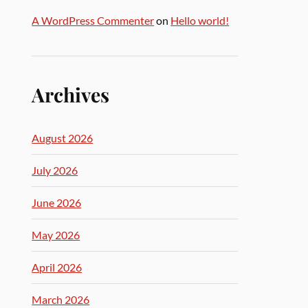
A WordPress Commenter
on
Hello world!
Archives
August 2026
July 2026
June 2026
May 2026
April 2026
March 2026