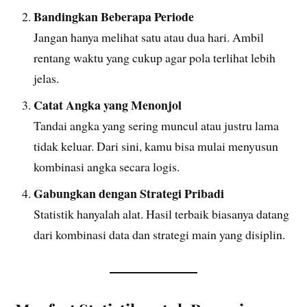
Bandingkan Beberapa Periode
Jangan hanya melihat satu atau dua hari. Ambil
rentang waktu yang cukup agar pola terlihat lebih
jelas.
Catat Angka yang Menonjol
Tandai angka yang sering muncul atau justru lama
tidak keluar. Dari sini, kamu bisa mulai menyusun
kombinasi angka secara logis.
Gabungkan dengan Strategi Pribadi
Statistik hanyalah alat. Hasil terbaik biasanya datang
dari kombinasi data dan strategi main yang disiplin.