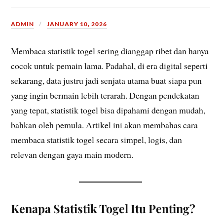
ADMIN
JANUARY 10, 2026
Membaca statistik togel sering dianggap ribet dan hanya
cocok untuk pemain lama. Padahal, di era digital seperti
sekarang, data justru jadi senjata utama buat siapa pun
yang ingin bermain lebih terarah. Dengan pendekatan
yang tepat, statistik togel bisa dipahami dengan mudah,
bahkan oleh pemula. Artikel ini akan membahas cara
membaca statistik togel secara simpel, logis, dan
relevan dengan gaya main modern.
Kenapa Statistik Togel Itu Penting?