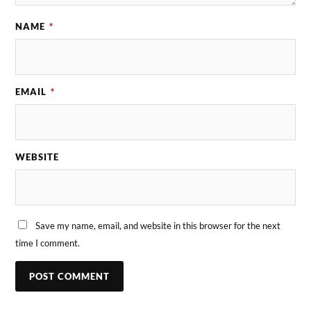
NAME
*
EMAIL
*
WEBSITE
Save my name, email, and website in this browser for the next
time I comment.