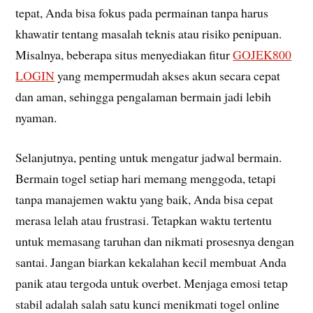
tepat, Anda bisa fokus pada permainan tanpa harus
khawatir tentang masalah teknis atau risiko penipuan.
Misalnya, beberapa situs menyediakan fitur
GOJEK800
LOGIN
yang mempermudah akses akun secara cepat
dan aman, sehingga pengalaman bermain jadi lebih
nyaman.
Selanjutnya, penting untuk mengatur jadwal bermain.
Bermain togel setiap hari memang menggoda, tetapi
tanpa manajemen waktu yang baik, Anda bisa cepat
merasa lelah atau frustrasi. Tetapkan waktu tertentu
untuk memasang taruhan dan nikmati prosesnya dengan
santai. Jangan biarkan kekalahan kecil membuat Anda
panik atau tergoda untuk overbet. Menjaga emosi tetap
stabil adalah salah satu kunci menikmati togel online