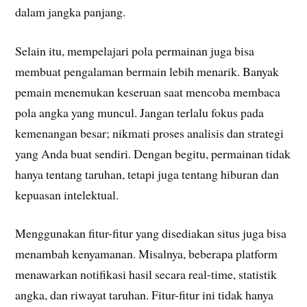
dalam jangka panjang.
Selain itu, mempelajari pola permainan juga bisa
membuat pengalaman bermain lebih menarik. Banyak
pemain menemukan keseruan saat mencoba membaca
pola angka yang muncul. Jangan terlalu fokus pada
kemenangan besar; nikmati proses analisis dan strategi
yang Anda buat sendiri. Dengan begitu, permainan tidak
hanya tentang taruhan, tetapi juga tentang hiburan dan
kepuasan intelektual.
Menggunakan fitur-fitur yang disediakan situs juga bisa
menambah kenyamanan. Misalnya, beberapa platform
menawarkan notifikasi hasil secara real-time, statistik
angka, dan riwayat taruhan. Fitur-fitur ini tidak hanya