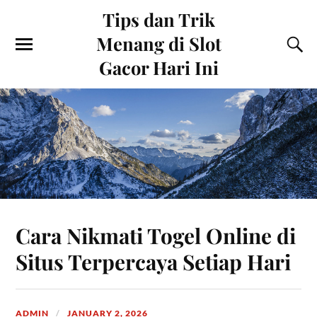
Tips dan Trik
Menang di Slot
Gacor Hari Ini
Cara Nikmati Togel Online di
Situs Terpercaya Setiap Hari
ADMIN
JANUARY 2, 2026