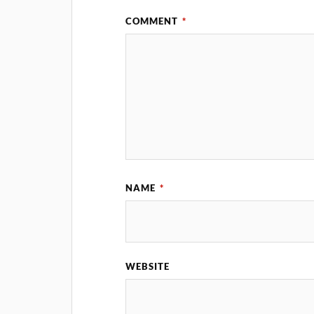
COMMENT
*
NAME
*
WEBSITE