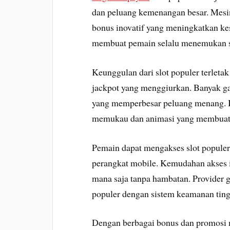
dan peluang kemenangan besar. Mesin
bonus inovatif yang meningkatkan k
membuat pemain selalu menemukan se
Keunggulan dari slot populer terleta
jackpot yang menggiurkan. Banyak ga
yang memperbesar peluang menang. In
memukau dan animasi yang membuat 
Pemain dapat mengakses slot populer
perangkat mobile. Kemudahan akses 
mana saja tanpa hambatan. Provider 
populer dengan sistem keamanan ting
Dengan berbagai bonus dan promosi m