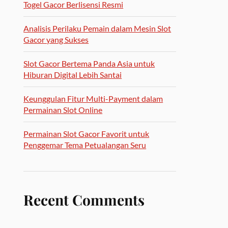
Togel Gacor Berlisensi Resmi
Analisis Perilaku Pemain dalam Mesin Slot
Gacor yang Sukses
Slot Gacor Bertema Panda Asia untuk
Hiburan Digital Lebih Santai
Keunggulan Fitur Multi-Payment dalam
Permainan Slot Online
Permainan Slot Gacor Favorit untuk
Penggemar Tema Petualangan Seru
Recent Comments