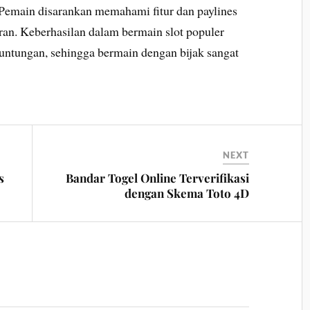
emain disarankan memahami fitur dan paylines
ran. Keberhasilan dalam bermain slot populer
runtungan, sehingga bermain dengan bijak sangat
NEXT
s
Bandar Togel Online Terverifikasi
dengan Skema Toto 4D