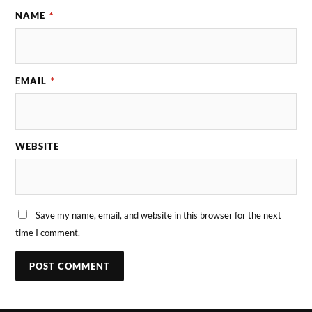
NAME
*
EMAIL
*
WEBSITE
Save my name, email, and website in this browser for the next
time I comment.