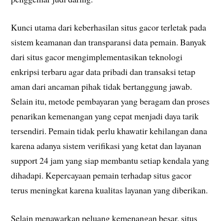
Kunci utama dari keberhasilan situs gacor terletak pada
sistem keamanan dan transparansi data pemain. Banyak
dari situs gacor mengimplementasikan teknologi
enkripsi terbaru agar data pribadi dan transaksi tetap
aman dari ancaman pihak tidak bertanggung jawab.
Selain itu, metode pembayaran yang beragam dan proses
penarikan kemenangan yang cepat menjadi daya tarik
tersendiri. Pemain tidak perlu khawatir kehilangan dana
karena adanya sistem verifikasi yang ketat dan layanan
support 24 jam yang siap membantu setiap kendala yang
dihadapi. Kepercayaan pemain terhadap situs gacor
terus meningkat karena kualitas layanan yang diberikan.
Selain menawarkan peluang kemenangan besar, situs