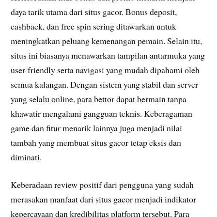
daya tarik utama dari situs gacor. Bonus deposit,
cashback, dan free spin sering ditawarkan untuk
meningkatkan peluang kemenangan pemain. Selain itu,
situs ini biasanya menawarkan tampilan antarmuka yang
user-friendly serta navigasi yang mudah dipahami oleh
semua kalangan. Dengan sistem yang stabil dan server
yang selalu online, para bettor dapat bermain tanpa
khawatir mengalami gangguan teknis. Keberagaman
game dan fitur menarik lainnya juga menjadi nilai
tambah yang membuat situs gacor tetap eksis dan
diminati.
Keberadaan review positif dari pengguna yang sudah
merasakan manfaat dari situs gacor menjadi indikator
kepercayaan dan kredibilitas platform tersebut. Para