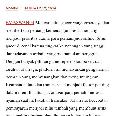
ADMIN
JANUARY 17, 2026
EMASWANGI
Mencari situs gacor yang terpercaya dan
memberikan peluang kemenangan besar memang
menjadi prioritas utama para pemain judi online. Situs
gacor dikenal karena tingkat kemenangan yang tinggi
dan pelayanan terbaik yang memanjakan pengguna.
Dengan banyak pilihan game seperti slot, poker, dan
taruhan olahraga, platform ini menawarkan pengalaman
bermain yang menyenangkan dan menguntungkan.
Keamanan data dan transparansi menjadi faktor penting
dalam memilih situs gacor agar para pemain merasa
nyaman saat melakukan transaksi. Selain itu, kecepatan
pembayaran menjadi nilai tambah yang membuat situs
ini semakin diminati dan dipercaya kalangan bettor.