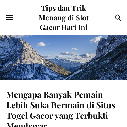
Tips dan Trik
Menang di Slot
Gacor Hari Ini
Mengapa Banyak Pemain
Lebih Suka Bermain di Situs
Togel Gacor yang Terbukti
Membayar