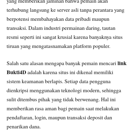
yang memberikan jaminan bahwa pemain akan
terhubung langsung ke server asli tanpa perantara yang
berpotensi membahayakan data pribadi maupun
transaksi. Dalam industri permainan daring, tautan
resmi seperti ini sangat krusial karena banyaknya situs
tiruan yang mengatasnamakan platform populer.
link
Salah satu alasan mengapa banyak pemain mencari
Bukti4D
adalah karena situs ini dikenal memiliki
sistem keamanan berlapis. Setiap data pengguna
dienkripsi menggunakan teknologi modern, sehingga
sulit ditembus pihak yang tidak berwenang. Hal ini
memberikan rasa aman bagi pemain saat melakukan
pendaftaran, login, maupun transaksi deposit dan
penarikan dana.