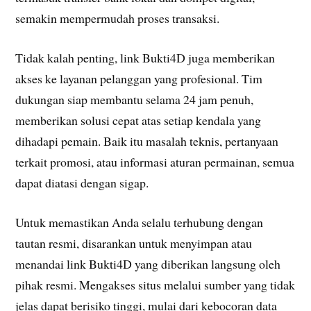
semakin mempermudah proses transaksi.
Tidak kalah penting, link Bukti4D juga memberikan
akses ke layanan pelanggan yang profesional. Tim
dukungan siap membantu selama 24 jam penuh,
memberikan solusi cepat atas setiap kendala yang
dihadapi pemain. Baik itu masalah teknis, pertanyaan
terkait promosi, atau informasi aturan permainan, semua
dapat diatasi dengan sigap.
Untuk memastikan Anda selalu terhubung dengan
tautan resmi, disarankan untuk menyimpan atau
menandai link Bukti4D yang diberikan langsung oleh
pihak resmi. Mengakses situs melalui sumber yang tidak
jelas dapat berisiko tinggi, mulai dari kebocoran data