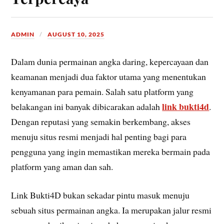
ADMIN
AUGUST 10, 2025
Dalam dunia permainan angka daring, kepercayaan dan
keamanan menjadi dua faktor utama yang menentukan
kenyamanan para pemain. Salah satu platform yang
link bukti4d
belakangan ini banyak dibicarakan adalah
.
Dengan reputasi yang semakin berkembang, akses
menuju situs resmi menjadi hal penting bagi para
pengguna yang ingin memastikan mereka bermain pada
platform yang aman dan sah.
Link Bukti4D bukan sekadar pintu masuk menuju
sebuah situs permainan angka. Ia merupakan jalur resmi