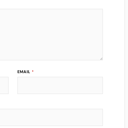
EMAIL
*