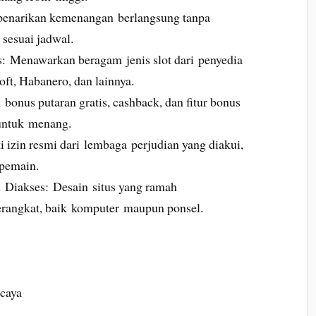
penarikan kemenangan berlangsung tanpa
sesuai jadwal.
as: Menawarkan beragam jenis slot dari penyedia
oft, Habanero, dan lainnya.
onus putaran gratis, cashback, dan fitur bonus
untuk menang.
 izin resmi dari lembaga perjudian yang diakui,
pemain.
Diakses: Desain situs yang ramah
erangkat, baik komputer maupun ponsel.
rcaya