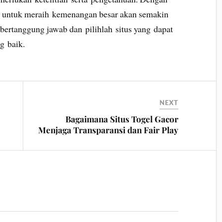
ng untuk meraih kemenangan besar akan semakin
 bertanggung jawab dan pilihlah situs yang dapat
g baik.
NEXT
Bagaimana Situs Togel Gacor
Menjaga Transparansi dan Fair Play