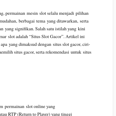
g, permainan mesin slot selalu menjadi pilihan
mudahan, berbagai tema yang ditawarkan, serta
ang signifikan. Salah satu istilah yang kini
r slot adalah “Situs Slot Gacor”. Artikel ini
a yang dimaksud dengan situs slot gacor, ciri-
milih situs gacor, serta rekomendasi untuk situs
rm permainan slot online yang
tau RTP (Return to Player) yang tinggi