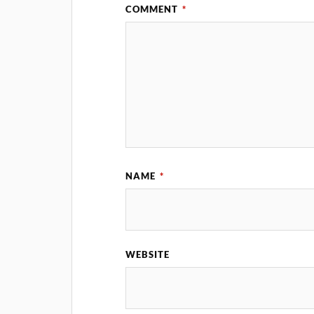
COMMENT
*
NAME
*
WEBSITE