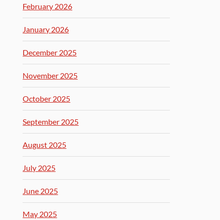
February 2026
January 2026
December 2025
November 2025
October 2025
September 2025
August 2025
July 2025
June 2025
May 2025