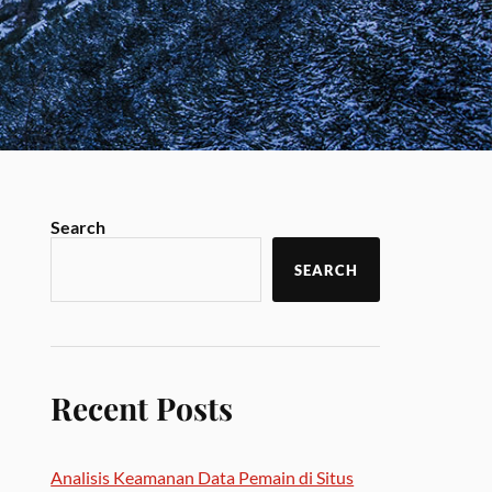
Search
SEARCH
Recent Posts
Analisis Keamanan Data Pemain di Situs