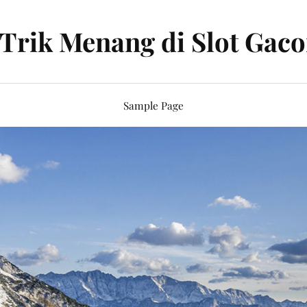
Trik Menang di Slot Gaco
Sample Page