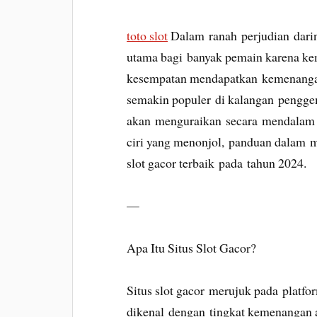
toto slot
Dalam ranah perjudian darin
utama bagi banyak pemain karena ke
kesempatan mendapatkan kemenangan y
semakin populer di kalangan penggema
akan menguraikan secara mendalam ap
ciri yang menonjol, panduan dalam me
slot gacor terbaik pada tahun 2024.
—
Apa Itu Situs Slot Gacor?
Situs slot gacor merujuk pada platfo
dikenal dengan tingkat kemenangan a