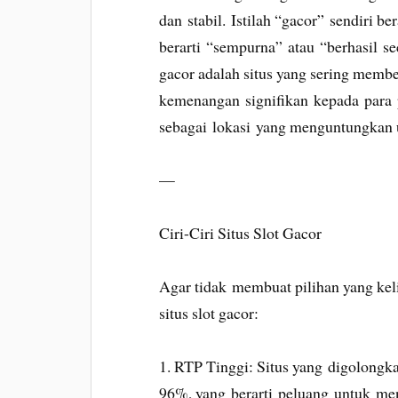
dan stabil. Istilah “gacor” sendiri be
berarti “sempurna” atau “berhasil sec
gacor adalah situs yang sering memb
kemenangan signifikan kepada para 
sebagai lokasi yang menguntungkan 
—
Ciri-Ciri Situs Slot Gacor
Agar tidak membuat pilihan yang kelir
situs slot gacor:
1. RTP Tinggi: Situs yang digolong
96%, yang berarti peluang untuk men