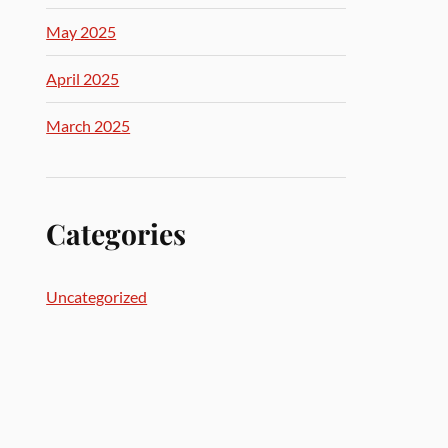
May 2025
April 2025
March 2025
Categories
Uncategorized