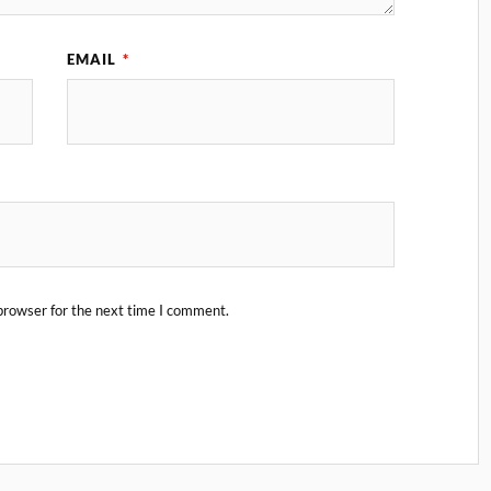
EMAIL
*
browser for the next time I comment.