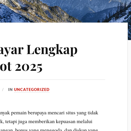
ayar Lengkap
ot 2025
IN
UNCATEGORIZED
anyak pemain berupaya mencari situs yang tidak
, tetapi juga memberikan kepuasan melalui
angan, bonus yang menggoda, dan diskon yang