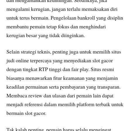
mengalami kerugian, jangan terlalu memaksakan diri
untuk terus bermain. Pengelolaan bankroll yang disiplin
membantu pemain tetap fokus dan menghindari
kerugian besar yang tidak diinginkan.
Selain strategi teknis, penting juga untuk memilih situs
judi online terpercaya yang menyediakan slot gacor
dengan tingkat RTP tinggi dan fair play. Situs resmi
biasanya menawarkan fitur keamanan yang menjamin
keadilan permainan serta pembayaran yang transparan.
Membaca review dan ulasan dari pemain lain dapat
menjadi referensi dalam memilih platform terbaik untuk
bermain slot gacor.
Tak kalah penting, pemain harus selalu mengingat