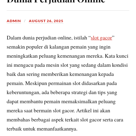
ADMIN
AUGUST 26, 2025
Dalam dunia perjudian online, istilah “
slot gacor
”
semakin populer di kalangan pemain yang ingin
meningkatkan peluang kemenangan mereka. Kata kunci
ini mengacu pada mesin slot yang sedang dalam kondisi
baik dan sering memberikan kemenangan kepada
pemain. Meskipun permainan slot didasarkan pada
keberuntungan, ada beberapa strategi dan tips yang
dapat membantu pemain memaksimalkan peluang
mereka saat bermain slot gacor. Artikel ini akan
membahas berbagai aspek terkait slot gacor serta cara
terbaik untuk memanfaatkannya.