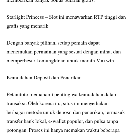
Starlight Princess – Slot ini menawarkan RTP tinggi dan
grafis yang menarik.
Dengan banyak pilihan, setiap pemain dapat
menemukan permainan yang sesuai dengan minat dan
memperbesar kemungkinan untuk meraih Maxwin.
Kemudahan Deposit dan Penarikan
Petanitoto memahami pentingnya kemudahan dalam
transaksi. Oleh karena itu, situs ini menyediakan
berbagai metode untuk deposit dan penarikan, termasuk
transfer bank lokal, e-wallet populer, dan pulsa tanpa
potongan. Proses ini hanya memakan waktu beberapa