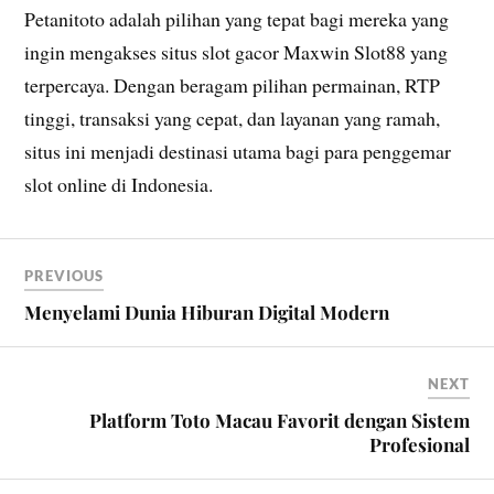
Petanitoto adalah pilihan yang tepat bagi mereka yang
ingin mengakses situs slot gacor Maxwin Slot88 yang
terpercaya. Dengan beragam pilihan permainan, RTP
tinggi, transaksi yang cepat, dan layanan yang ramah,
situs ini menjadi destinasi utama bagi para penggemar
slot online di Indonesia.
PREVIOUS
Menyelami Dunia Hiburan Digital Modern
NEXT
Platform Toto Macau Favorit dengan Sistem
Profesional