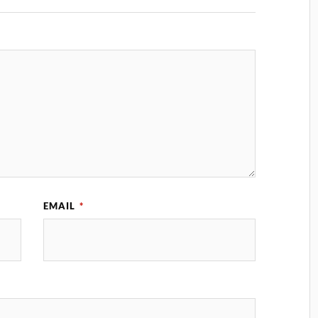
EMAIL
*