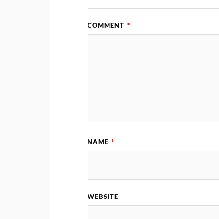
COMMENT
*
NAME
*
WEBSITE