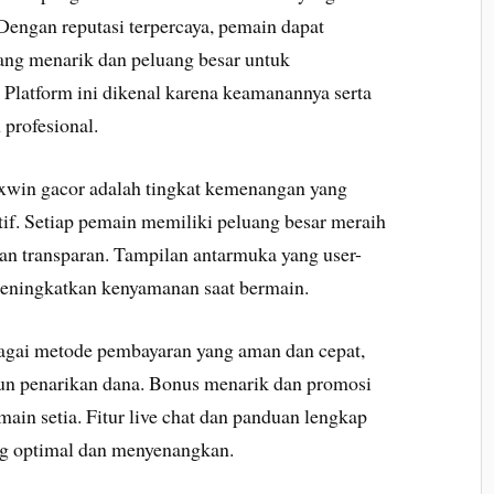
ngan reputasi terpercaya, pemain dapat
ang menarik dan peluang besar untuk
latform ini dikenal karena keamanannya serta
 profesional.
axwin gacor adalah tingkat kemenangan yang
atif. Setiap pemain memiliki peluang besar meraih
an transparan. Tampilan antarmuka yang user-
eningkatkan kenyamanan saat bermain.
rbagai metode pembayaran yang aman dan cepat,
n penarikan dana. Bonus menarik dan promosi
ain setia. Fitur live chat dan panduan lengkap
g optimal dan menyenangkan.