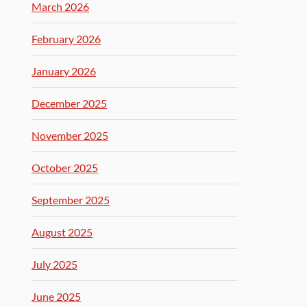
March 2026
February 2026
January 2026
December 2025
November 2025
October 2025
September 2025
August 2025
July 2025
June 2025