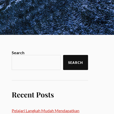
Search
SEARCH
Recent Posts
Pelajari Langkah Mudah Mendapatkan