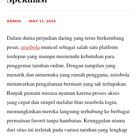
ADMIN
MAY 11, 2026
Dalam dunia perjudian daring yang terus berkembang
pesat,
zeusbola
muncul sebagai salah satu platform
terdepan yang mampu memenuhi kebutuhan para
penggemar taruhan online. Dengan tampilan yang
menarik dan antarmuka yang ramah pengguna, zeusbola
menawarkan pengalaman bermain yang tak terlupakan.
Banyak pemain merasa nyaman karena proses akses
yang cepat dan simpel melalui fitur zeusbola login,
memungkinkan mereka langsung terhubung ke berbagai
permainan favorit tanpa hambatan. Keunggulan utama
dari situs ini terletak pada variasi taruhan yang lengkap