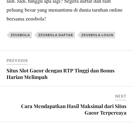
lain. Jadi, tunggu apa lagi? Segera daftar dan raih
peluang besar yang menantimu di dunia taruhan online
bersama zeusbola!
ZEUSBOLA
ZEUSBOLA DAFTAR
ZEUSBOLA LOGIN
PREVIOUS
Situs Slot Gacor dengan RTP Tinggi dan Bonus
Harian Melimpah
NEXT
Cara Mendapatkan Hasil Maksimal dari Situs
Gacor Terpercaya