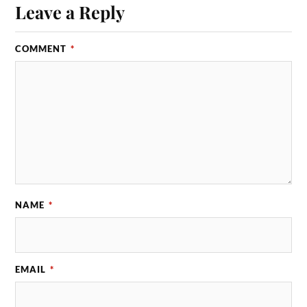
Leave a Reply
COMMENT
*
NAME
*
EMAIL
*