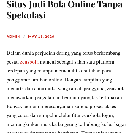
Situs Judi Bola Online Tanpa
Spekulasi
ADMIN
MAY 11, 2026
Dalam dunia perjudian daring yang terus berkembang
pesat,
zeusbola
muncul sebagai salah satu platform
terdepan yang mampu memenuhi kebutuhan para
penggemar taruhan online. Dengan tampilan yang
menarik dan antarmuka yang ramah pengguna, zeusbola
menawarkan pengalaman bermain yang tak terlupakan.
Banyak pemain merasa nyaman karena proses akses
yang cepat dan simpel melalui fitur zeusbola login,
memungkinkan mereka langsung terhubung ke berbagai
permainan favorit tanpa hambatan. Keunggulan utama