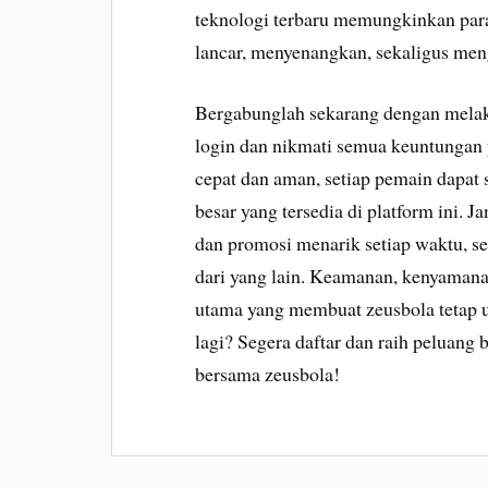
teknologi terbaru memungkinkan pa
lancar, menyenangkan, sekaligus me
Bergabunglah sekarang dengan melak
login dan nikmati semua keuntungan 
cepat dan aman, setiap pemain dapat
besar yang tersedia di platform ini.
dan promosi menarik setiap waktu, se
dari yang lain. Keamanan, kenyamanan
utama yang membuat zeusbola tetap un
lagi? Segera daftar dan raih peluang
bersama zeusbola!