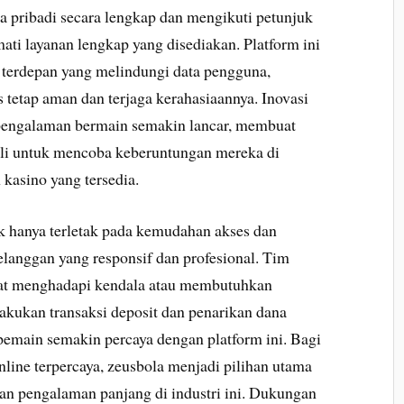
 pribadi secara lengkap dan mengikuti petunjuk
ti layanan lengkap yang disediakan. Platform ini
 terdepan yang melindungi data pengguna,
as tetap aman dan terjaga kerahasiaannya. Inovasi
pengalaman bermain semakin lancar, membuat
ali untuk mencoba keberuntungan mereka di
kasino yang tersedia.
k hanya terletak pada kemudahan akses dan
elanggan yang responsif dan profesional. Tim
aat menghadapi kendala atau membutuhkan
kukan transaksi deposit dan penarikan dana
emain semakin percaya dengan platform ini. Bagi
nline terpercaya, zeusbola menjadi pilihan utama
dan pengalaman panjang di industri ini. Dukungan