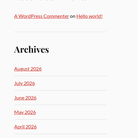
A WordPress Commenter
on
Hello world!
Archives
August 2026
July 2026
June 2026
May 2026
April 2026