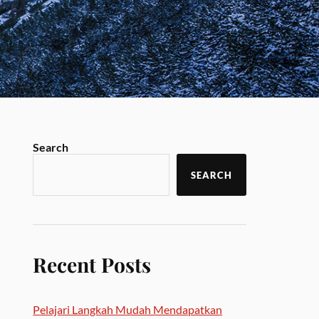
Search
SEARCH
Recent Posts
Pelajari Langkah Mudah Mendapatkan