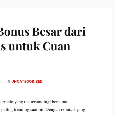
onus Besar dari
is untuk Cuan
IN
UNCATEGORIZED
bermain yang tak tertandingi bersama
e paling trending saat ini. Dengan reputasi yang