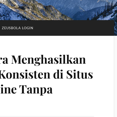
:
ZEUSBOLA LOGIN
a Menghasilkan
Konsisten di Situs
line Tanpa