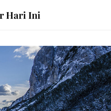
r Hari Ini