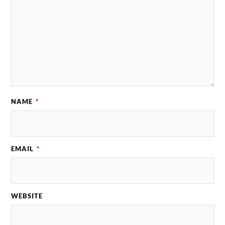
NAME
*
EMAIL
*
WEBSITE