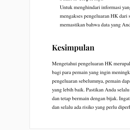
Untuk menghindari informasi yang
mengakses pengeluaran HK dari su
memastikan bahwa data yang Anda
Kesimpulan
Mengetahui pengeluaran HK merupaka
bagi para pemain yang ingin mening
pengeluaran sebelumnya, pemain dap
yang lebih baik. Pastikan Anda selal
dan tetap bermain dengan bijak. Inga
dan selalu ada risiko yang perlu dipe