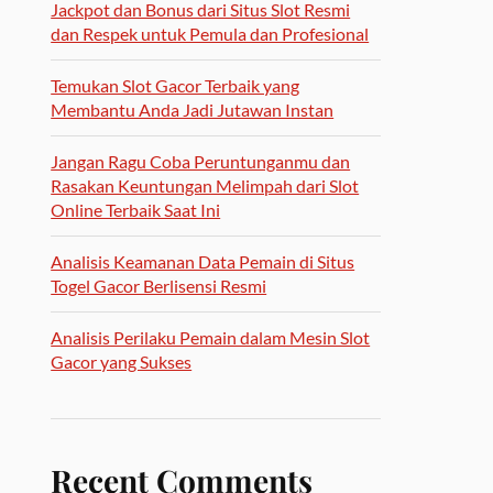
Jackpot dan Bonus dari Situs Slot Resmi
dan Respek untuk Pemula dan Profesional
Temukan Slot Gacor Terbaik yang
Membantu Anda Jadi Jutawan Instan
Jangan Ragu Coba Peruntunganmu dan
Rasakan Keuntungan Melimpah dari Slot
Online Terbaik Saat Ini
Analisis Keamanan Data Pemain di Situs
Togel Gacor Berlisensi Resmi
Analisis Perilaku Pemain dalam Mesin Slot
Gacor yang Sukses
Recent Comments