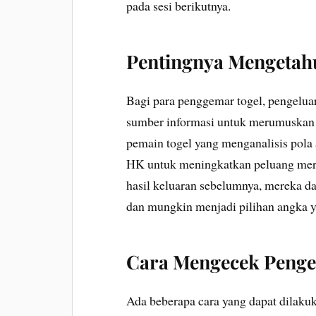
pada sesi berikutnya.
Pentingnya Mengetah
Bagi para penggemar togel, pengelua
sumber informasi untuk merumuskan a
pemain togel yang menganalisis pola 
HK untuk meningkatkan peluang mer
hasil keluaran sebelumnya, mereka d
dan mungkin menjadi pilihan angka ya
Cara Mengecek Penge
Ada beberapa cara yang dapat dilaku