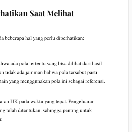
hatikan Saat Melihat
da beberapa hal yang perlu diperhatikan:
wa ada pola tertentu yang bisa dilihat dari hasil
 tidak ada jaminan bahwa pola tersebut pasti
ain yang menggunakan pola ini sebagai referensi.
aran HK pada waktu yang tepat. Pengeluaran
ng telah ditentukan, sehingga penting untuk
r.