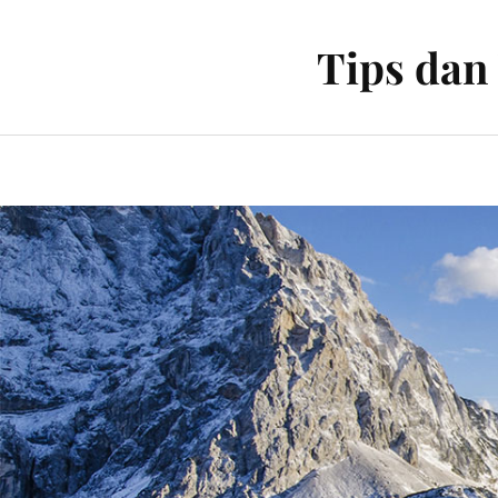
Tips dan 