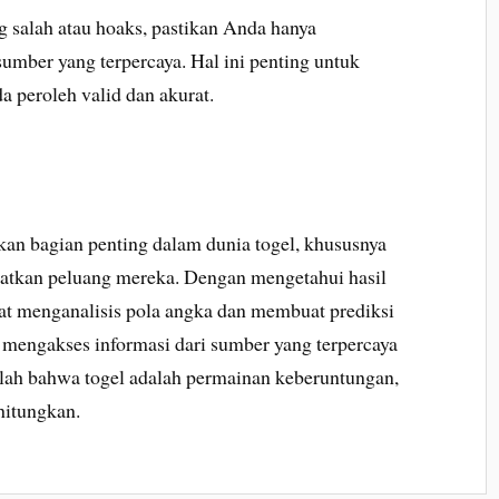
 salah atau hoaks, pastikan Anda hanya
mber yang terpercaya. Hal ini penting untuk
 peroleh valid dan akurat.
n bagian penting dalam dunia togel, khususnya
katkan peluang mereka. Dengan mengetahui hasil
at menganalisis pola angka dan membuat prediksi
u mengakses informasi dari sumber yang terpercaya
tlah bahwa togel adalah permainan keberuntungan,
rhitungkan.