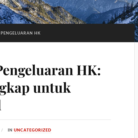
PENGELUARAN HK
Pengeluaran HK:
gkap untuk
l
IN
UNCATEGORIZED