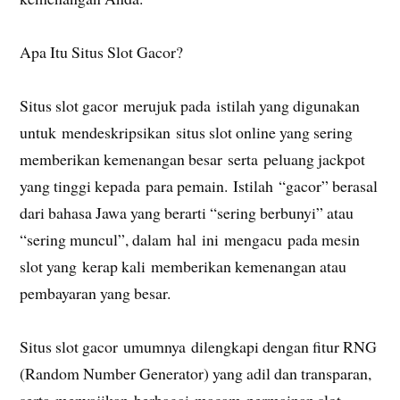
Apa Itu Situs Slot Gacor?
Situs slot gacor merujuk pada istilah yang digunakan
untuk mendeskripsikan situs slot online yang sering
memberikan kemenangan besar serta peluang jackpot
yang tinggi kepada para pemain. Istilah “gacor” berasal
dari bahasa Jawa yang berarti “sering berbunyi” atau
“sering muncul”, dalam hal ini mengacu pada mesin
slot yang kerap kali memberikan kemenangan atau
pembayaran yang besar.
Situs slot gacor umumnya dilengkapi dengan fitur RNG
(Random Number Generator) yang adil dan transparan,