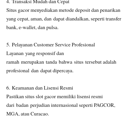
4. Transaksi Mudah dan Cepat
Situs gacor menyediakan metode deposit dan penarikan
yang cepat, aman, dan dapat diandalkan, seperti transfer
bank, e-wallet, dan pulsa.
5. Pelayanan Customer Service Profesional
Layanan yang responsif dan
ramah merupakan tanda bahwa situs tersebut adalah
profesional dan dapat dipercaya.
6. Keamanan dan Lisensi Resmi
Pastikan situs slot gacor memiliki lisensi resmi
dari badan perjudian internasional seperti PAGCOR,
MGA, atau Curacao.