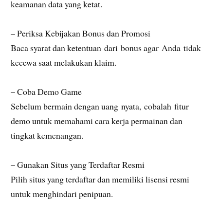
keamanan data yang ketat.
– Periksa Kebijakan Bonus dan Promosi
Baca syarat dan ketentuan dari bonus agar Anda tidak
kecewa saat melakukan klaim.
– Coba Demo Game
Sebelum bermain dengan uang nyata, cobalah fitur
demo untuk memahami cara kerja permainan dan
tingkat kemenangan.
– Gunakan Situs yang Terdaftar Resmi
Pilih situs yang terdaftar dan memiliki lisensi resmi
untuk menghindari penipuan.