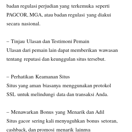
badan regulasi perjudian yang terkemuka seperti
PAGCOR, MGA, atau badan regulasi yang diakui
secara nasional.
– Tinjau Ulasan dan Testimoni Pemain
Ulasan dari pemain lain dapat memberikan wawasan
tentang reputasi dan keunggulan situs tersebut.
– Perhatikan Keamanan Situs
Situs yang aman biasanya menggunakan protokol
SSL untuk melindungi data dan transaksi Anda.
– Menawarkan Bonus yang Menarik dan Adil
Situs gacor sering kali menyuguhkan bonus setoran,
cashback, dan promosi menarik lainnya