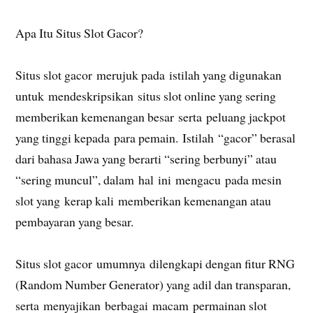
Apa Itu Situs Slot Gacor?
Situs slot gacor merujuk pada istilah yang digunakan
untuk mendeskripsikan situs slot online yang sering
memberikan kemenangan besar serta peluang jackpot
yang tinggi kepada para pemain. Istilah “gacor” berasal
dari bahasa Jawa yang berarti “sering berbunyi” atau
“sering muncul”, dalam hal ini mengacu pada mesin
slot yang kerap kali memberikan kemenangan atau
pembayaran yang besar.
Situs slot gacor umumnya dilengkapi dengan fitur RNG
(Random Number Generator) yang adil dan transparan,
serta menyajikan berbagai macam permainan slot