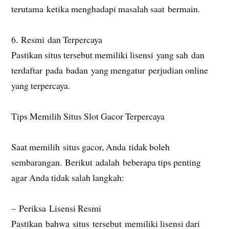
terutama ketika menghadapi masalah saat bermain.
6. Resmi dan Terpercaya
Pastikan situs tersebut memiliki lisensi yang sah dan
terdaftar pada badan yang mengatur perjudian online
yang terpercaya.
Tips Memilih Situs Slot Gacor Terpercaya
Saat memilih situs gacor, Anda tidak boleh
sembarangan. Berikut adalah beberapa tips penting
agar Anda tidak salah langkah:
– Periksa Lisensi Resmi
Pastikan bahwa situs tersebut memiliki lisensi dari