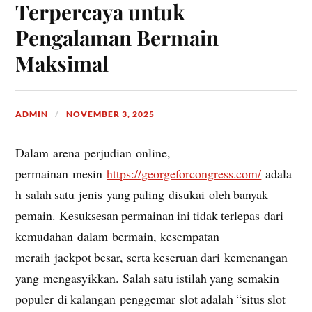
Terpercaya untuk
Pengalaman Bermain
Maksimal
ADMIN
NOVEMBER 3, 2025
Dalam arena perjudian online,
permainan mesin
https://georgeforcongress.com/
adala
h salah satu jenis yang paling disukai oleh banyak
pemain. Kesuksesan permainan ini tidak terlepas dari
kemudahan dalam bermain, kesempatan
meraih jackpot besar, serta keseruan dari kemenangan
yang mengasyikkan. Salah satu istilah yang semakin
populer di kalangan penggemar slot adalah “situs slot