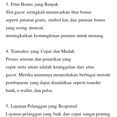
3. Fitur Bonus yang Banyak
Slot gacor seringkali menawarkan fitur bonus
seperti putaran gratis, simbol liar, dan putaran bonus
yang sering muncul,
meningkatkan kemungkinan pemain untuk menang.
4. Transaksi yang Cepat dan Mudah
Proses setoran dan penarikan yang
cepat serta aman adalah keunggulan dari situs
gacor. Mereka umumnya menyediakan berbagai metode
pembayaran yang dapat diandalkan seperti transfer
bank, e-wallet, dan pulsa.
5. Layanan Pelanggan yang Responsif
Layanan pelanggan yang baik dan cepat sangat penting,