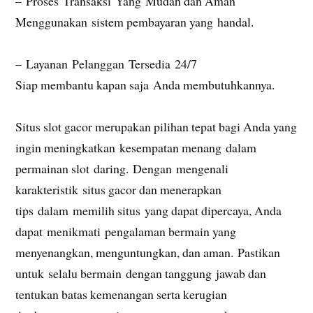
– Proses Transaksi Yang Mudah dan Aman
Menggunakan sistem pembayaran yang handal.
– Layanan Pelanggan Tersedia 24/7
Siap membantu kapan saja Anda membutuhkannya.
Situs slot gacor merupakan pilihan tepat bagi Anda yang
ingin meningkatkan kesempatan menang dalam
permainan slot daring. Dengan mengenali
karakteristik situs gacor dan menerapkan
tips dalam memilih situs yang dapat dipercaya, Anda
dapat menikmati pengalaman bermain yang
menyenangkan, menguntungkan, dan aman. Pastikan
untuk selalu bermain dengan tanggung jawab dan
tentukan batas kemenangan serta kerugian