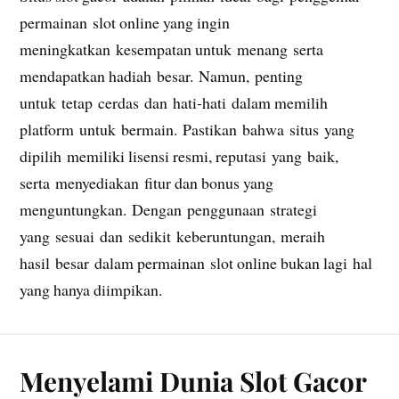
permainan slot online yang ingin
meningkatkan kesempatan untuk menang serta
mendapatkan hadiah besar. Namun, penting
untuk tetap cerdas dan hati-hati dalam memilih
platform untuk bermain. Pastikan bahwa situs yang
dipilih memiliki lisensi resmi, reputasi yang baik,
serta menyediakan fitur dan bonus yang
menguntungkan. Dengan penggunaan strategi
yang sesuai dan sedikit keberuntungan, meraih
hasil besar dalam permainan slot online bukan lagi hal
yang hanya diimpikan.
Menyelami Dunia Slot Gacor