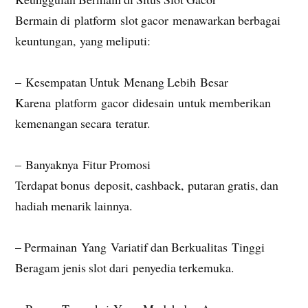
Bermain di platform slot gacor menawarkan berbagai
keuntungan, yang meliputi:
– Kesempatan Untuk Menang Lebih Besar
Karena platform gacor didesain untuk memberikan
kemenangan secara teratur.
– Banyaknya Fitur Promosi
Terdapat bonus deposit, cashback, putaran gratis, dan
hadiah menarik lainnya.
– Permainan Yang Variatif dan Berkualitas Tinggi
Beragam jenis slot dari penyedia terkemuka.