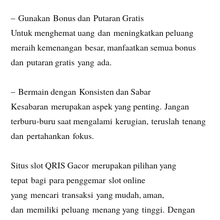
– Gunakan Bonus dan Putaran Gratis
Untuk menghemat uang dan meningkatkan peluang
meraih kemenangan besar, manfaatkan semua bonus
dan putaran gratis yang ada.
– Bermain dengan Konsisten dan Sabar
Kesabaran merupakan aspek yang penting. Jangan
terburu-buru saat mengalami kerugian, teruslah tenang
dan pertahankan fokus.
Situs slot QRIS Gacor merupakan pilihan yang
tepat bagi para penggemar slot online
yang mencari transaksi yang mudah, aman,
dan memiliki peluang menang yang tinggi. Dengan