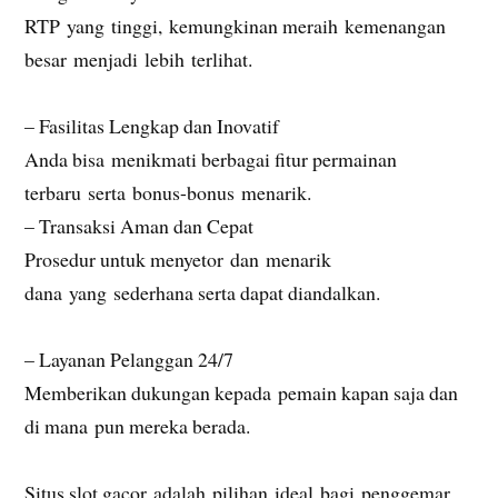
RTP yang tinggi, kemungkinan meraih kemenangan
besar menjadi lebih terlihat.
– Fasilitas Lengkap dan Inovatif
Anda bisa menikmati berbagai fitur permainan
terbaru serta bonus-bonus menarik.
– Transaksi Aman dan Cepat
Prosedur untuk menyetor dan menarik
dana yang sederhana serta dapat diandalkan.
– Layanan Pelanggan 24/7
Memberikan dukungan kepada pemain kapan saja dan
di mana pun mereka berada.
Situs slot gacor adalah pilihan ideal bagi penggemar