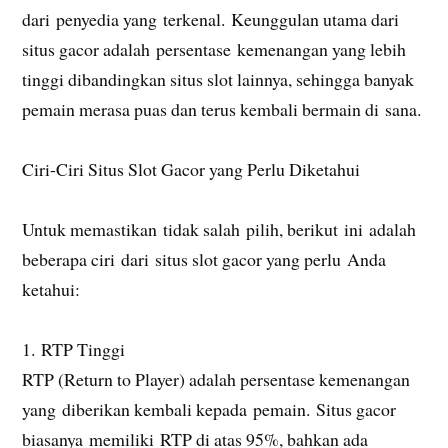
dari penyedia yang terkenal. Keunggulan utama dari
situs gacor adalah persentase kemenangan yang lebih
tinggi dibandingkan situs slot lainnya, sehingga banyak
pemain merasa puas dan terus kembali bermain di sana.
Ciri-Ciri Situs Slot Gacor yang Perlu Diketahui
Untuk memastikan tidak salah pilih, berikut ini adalah
beberapa ciri dari situs slot gacor yang perlu Anda
ketahui:
1. RTP Tinggi
RTP (Return to Player) adalah persentase kemenangan
yang diberikan kembali kepada pemain. Situs gacor
biasanya memiliki RTP di atas 95%, bahkan ada