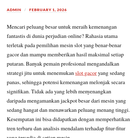
ADMIN
FEBRUARY 1, 2026
Mencari peluang besar untuk meraih kemenangan
fantastis di dunia perjudian online? Rahasia utama
terletak pada pemilihan mesin slot yang benar-benar
gacor dan mampu memberikan hasil maksimal setiap
putaran. Banyak pemain profesional mengandalkan
strategi jitu untuk menemukan
slot gacor
yang sedang
panas, sehingga potensi kemenangan melonjak secara
signifikan. Tidak ada yang lebih menyenangkan
daripada mengamankan jackpot besar dari mesin yang
sedang hangat dan menawarkan peluang menang tinggi.
Kesempatan ini bisa didapatkan dengan memperhatikan
tren terbaru dan analisis mendalam terhadap fitur-fitur
yang tersedia di setiap mesin.