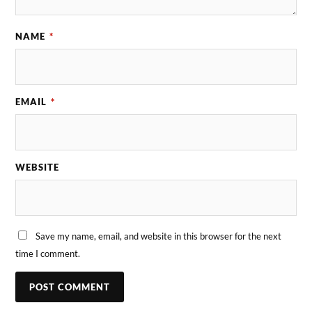
NAME
*
EMAIL
*
WEBSITE
Save my name, email, and website in this browser for the next
time I comment.