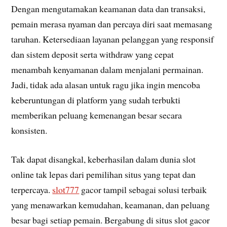
Dengan mengutamakan keamanan data dan transaksi,
pemain merasa nyaman dan percaya diri saat memasang
taruhan. Ketersediaan layanan pelanggan yang responsif
dan sistem deposit serta withdraw yang cepat
menambah kenyamanan dalam menjalani permainan.
Jadi, tidak ada alasan untuk ragu jika ingin mencoba
keberuntungan di platform yang sudah terbukti
memberikan peluang kemenangan besar secara
konsisten.
Tak dapat disangkal, keberhasilan dalam dunia slot
online tak lepas dari pemilihan situs yang tepat dan
terpercaya.
slot777
gacor tampil sebagai solusi terbaik
yang menawarkan kemudahan, keamanan, dan peluang
besar bagi setiap pemain. Bergabung di situs slot gacor