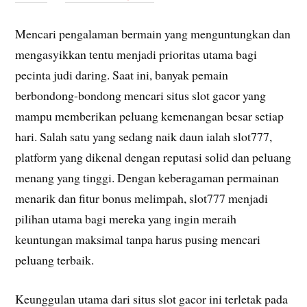
Mencari pengalaman bermain yang menguntungkan dan
mengasyikkan tentu menjadi prioritas utama bagi
pecinta judi daring. Saat ini, banyak pemain
berbondong-bondong mencari situs slot gacor yang
mampu memberikan peluang kemenangan besar setiap
hari. Salah satu yang sedang naik daun ialah slot777,
platform yang dikenal dengan reputasi solid dan peluang
menang yang tinggi. Dengan keberagaman permainan
menarik dan fitur bonus melimpah, slot777 menjadi
pilihan utama bagi mereka yang ingin meraih
keuntungan maksimal tanpa harus pusing mencari
peluang terbaik.
Keunggulan utama dari situs slot gacor ini terletak pada