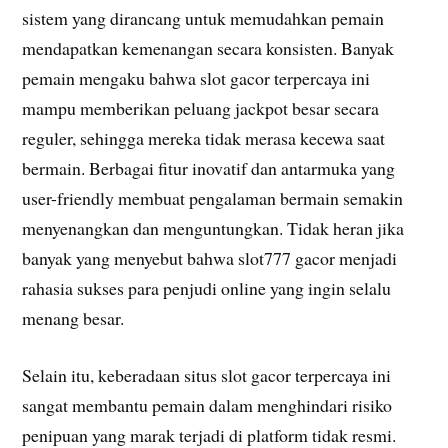
sistem yang dirancang untuk memudahkan pemain
mendapatkan kemenangan secara konsisten. Banyak
pemain mengaku bahwa slot gacor terpercaya ini
mampu memberikan peluang jackpot besar secara
reguler, sehingga mereka tidak merasa kecewa saat
bermain. Berbagai fitur inovatif dan antarmuka yang
user-friendly membuat pengalaman bermain semakin
menyenangkan dan menguntungkan. Tidak heran jika
banyak yang menyebut bahwa slot777 gacor menjadi
rahasia sukses para penjudi online yang ingin selalu
menang besar.
Selain itu, keberadaan situs slot gacor terpercaya ini
sangat membantu pemain dalam menghindari risiko
penipuan yang marak terjadi di platform tidak resmi.