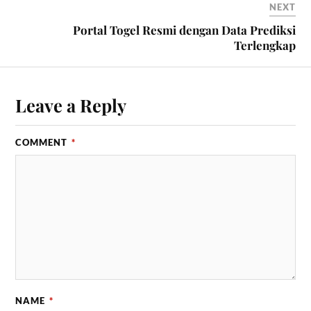
NEXT
Portal Togel Resmi dengan Data Prediksi
Terlengkap
Leave a Reply
COMMENT
*
NAME
*