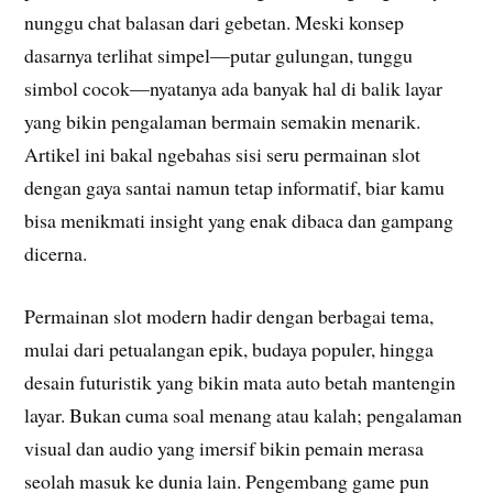
nunggu chat balasan dari gebetan. Meski konsep
dasarnya terlihat simpel—putar gulungan, tunggu
simbol cocok—nyatanya ada banyak hal di balik layar
yang bikin pengalaman bermain semakin menarik.
Artikel ini bakal ngebahas sisi seru permainan slot
dengan gaya santai namun tetap informatif, biar kamu
bisa menikmati insight yang enak dibaca dan gampang
dicerna.
Permainan slot modern hadir dengan berbagai tema,
mulai dari petualangan epik, budaya populer, hingga
desain futuristik yang bikin mata auto betah mantengin
layar. Bukan cuma soal menang atau kalah; pengalaman
visual dan audio yang imersif bikin pemain merasa
seolah masuk ke dunia lain. Pengembang game pun