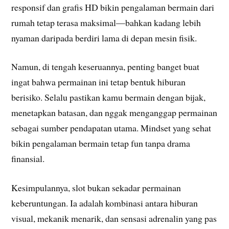
responsif dan grafis HD bikin pengalaman bermain dari
rumah tetap terasa maksimal—bahkan kadang lebih
nyaman daripada berdiri lama di depan mesin fisik.
Namun, di tengah keseruannya, penting banget buat
ingat bahwa permainan ini tetap bentuk hiburan
berisiko. Selalu pastikan kamu bermain dengan bijak,
menetapkan batasan, dan nggak menganggap permainan
sebagai sumber pendapatan utama. Mindset yang sehat
bikin pengalaman bermain tetap fun tanpa drama
finansial.
Kesimpulannya, slot bukan sekadar permainan
keberuntungan. Ia adalah kombinasi antara hiburan
visual, mekanik menarik, dan sensasi adrenalin yang pas