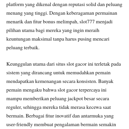
platform yang dikenal dengan reputasi solid dan peluang
menang yang tinggi. Dengan keberagaman permainan
menarik dan fitur bonus melimpah, slot777 menjadi
pilihan utama bagi mereka yang ingin meraih
keuntungan maksimal tanpa harus pusing mencari
peluang terbaik.
Keunggulan utama dari situs slot gacor ini terletak pada
sistem yang dirancang untuk memudahkan pemain
mendapatkan kemenangan secara konsisten. Banyak
pemain mengaku bahwa slot gacor terpercaya ini
mampu memberikan peluang jackpot besar secara
reguler, sehingga mereka tidak merasa kecewa saat
bermain. Berbagai fitur inovatif dan antarmuka yang
user-friendly membuat pengalaman bermain semakin