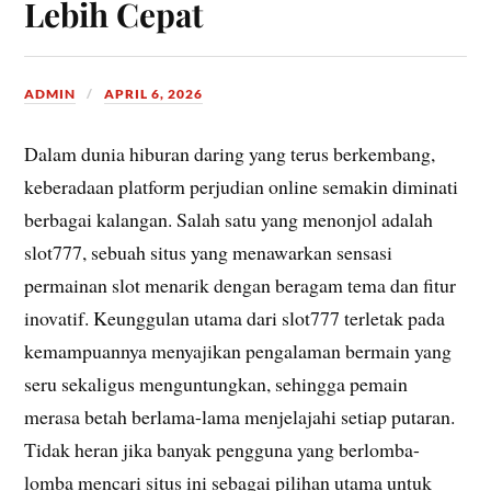
Lebih Cepat
ADMIN
APRIL 6, 2026
Dalam dunia hiburan daring yang terus berkembang,
keberadaan platform perjudian online semakin diminati
berbagai kalangan. Salah satu yang menonjol adalah
slot777, sebuah situs yang menawarkan sensasi
permainan slot menarik dengan beragam tema dan fitur
inovatif. Keunggulan utama dari slot777 terletak pada
kemampuannya menyajikan pengalaman bermain yang
seru sekaligus menguntungkan, sehingga pemain
merasa betah berlama-lama menjelajahi setiap putaran.
Tidak heran jika banyak pengguna yang berlomba-
lomba mencari situs ini sebagai pilihan utama untuk