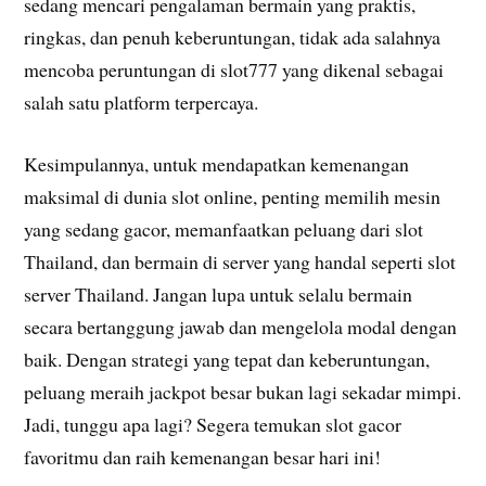
sedang mencari pengalaman bermain yang praktis,
ringkas, dan penuh keberuntungan, tidak ada salahnya
mencoba peruntungan di slot777 yang dikenal sebagai
salah satu platform terpercaya.
Kesimpulannya, untuk mendapatkan kemenangan
maksimal di dunia slot online, penting memilih mesin
yang sedang gacor, memanfaatkan peluang dari slot
Thailand, dan bermain di server yang handal seperti slot
server Thailand. Jangan lupa untuk selalu bermain
secara bertanggung jawab dan mengelola modal dengan
baik. Dengan strategi yang tepat dan keberuntungan,
peluang meraih jackpot besar bukan lagi sekadar mimpi.
Jadi, tunggu apa lagi? Segera temukan slot gacor
favoritmu dan raih kemenangan besar hari ini!