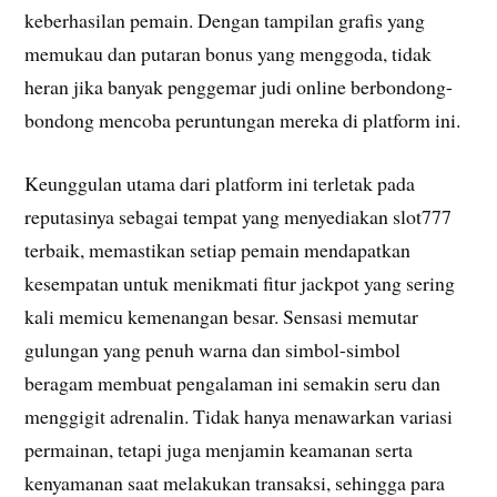
keberhasilan pemain. Dengan tampilan grafis yang
memukau dan putaran bonus yang menggoda, tidak
heran jika banyak penggemar judi online berbondong-
bondong mencoba peruntungan mereka di platform ini.
Keunggulan utama dari platform ini terletak pada
reputasinya sebagai tempat yang menyediakan slot777
terbaik, memastikan setiap pemain mendapatkan
kesempatan untuk menikmati fitur jackpot yang sering
kali memicu kemenangan besar. Sensasi memutar
gulungan yang penuh warna dan simbol-simbol
beragam membuat pengalaman ini semakin seru dan
menggigit adrenalin. Tidak hanya menawarkan variasi
permainan, tetapi juga menjamin keamanan serta
kenyamanan saat melakukan transaksi, sehingga para