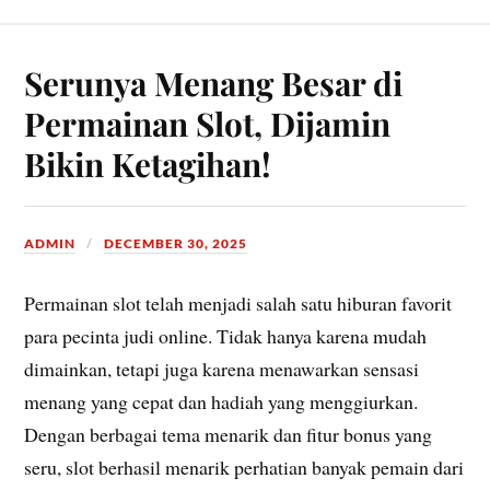
Serunya Menang Besar di
Permainan Slot, Dijamin
Bikin Ketagihan!
ADMIN
DECEMBER 30, 2025
Permainan slot telah menjadi salah satu hiburan favorit
para pecinta judi online. Tidak hanya karena mudah
dimainkan, tetapi juga karena menawarkan sensasi
menang yang cepat dan hadiah yang menggiurkan.
Dengan berbagai tema menarik dan fitur bonus yang
seru, slot berhasil menarik perhatian banyak pemain dari