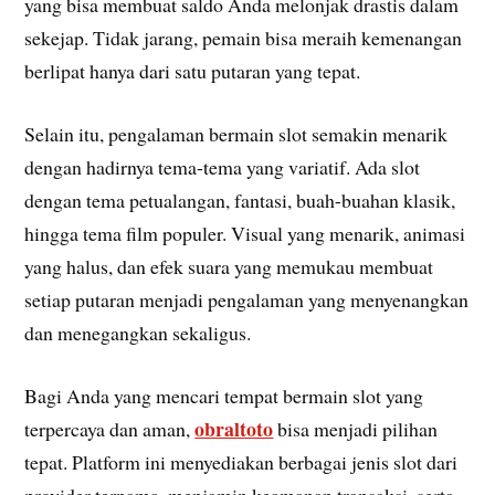
yang bisa membuat saldo Anda melonjak drastis dalam
sekejap. Tidak jarang, pemain bisa meraih kemenangan
berlipat hanya dari satu putaran yang tepat.
Selain itu, pengalaman bermain slot semakin menarik
dengan hadirnya tema-tema yang variatif. Ada slot
dengan tema petualangan, fantasi, buah-buahan klasik,
hingga tema film populer. Visual yang menarik, animasi
yang halus, dan efek suara yang memukau membuat
setiap putaran menjadi pengalaman yang menyenangkan
dan menegangkan sekaligus.
Bagi Anda yang mencari tempat bermain slot yang
obraltoto
terpercaya dan aman,
bisa menjadi pilihan
tepat. Platform ini menyediakan berbagai jenis slot dari