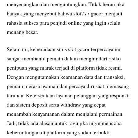
menyenangkan dan menguntungkan. Tidak heran jika
banyak yang menyebut bahwa slot777 gacor menjadi
rahasia sukses para penjudi online yang ingin selalu
menang besar.
Selain itu, keberadaan situs slot gacor terpercaya ini
sangat membantu pemain dalam menghindari risiko
penipuan yang marak terjadi di platform tidak resmi.
Dengan mengutamakan keamanan data dan transaksi,
pemain merasa nyaman dan percaya diri saat memasang
taruhan. Ketersediaan layanan pelanggan yang responsif
dan sistem deposit serta withdraw yang cepat
menambah kenyamanan dalam menjalani permainan.
Jadi, tidak ada alasan untuk ragu jika ingin mencoba
keberuntungan di platform yang sudah terbukti