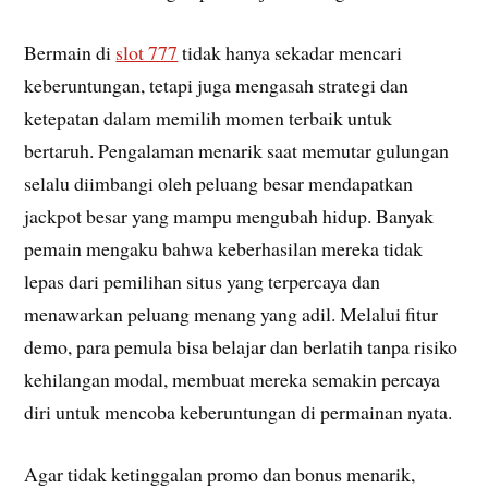
Bermain di
slot 777
tidak hanya sekadar mencari
keberuntungan, tetapi juga mengasah strategi dan
ketepatan dalam memilih momen terbaik untuk
bertaruh. Pengalaman menarik saat memutar gulungan
selalu diimbangi oleh peluang besar mendapatkan
jackpot besar yang mampu mengubah hidup. Banyak
pemain mengaku bahwa keberhasilan mereka tidak
lepas dari pemilihan situs yang terpercaya dan
menawarkan peluang menang yang adil. Melalui fitur
demo, para pemula bisa belajar dan berlatih tanpa risiko
kehilangan modal, membuat mereka semakin percaya
diri untuk mencoba keberuntungan di permainan nyata.
Agar tidak ketinggalan promo dan bonus menarik,