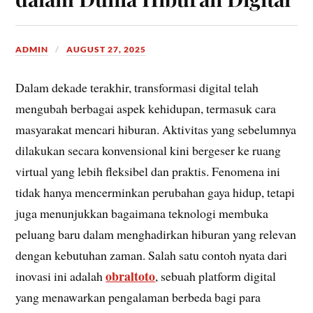
ADMIN
AUGUST 27, 2025
Dalam dekade terakhir, transformasi digital telah
mengubah berbagai aspek kehidupan, termasuk cara
masyarakat mencari hiburan. Aktivitas yang sebelumnya
dilakukan secara konvensional kini bergeser ke ruang
virtual yang lebih fleksibel dan praktis. Fenomena ini
tidak hanya mencerminkan perubahan gaya hidup, tetapi
juga menunjukkan bagaimana teknologi membuka
peluang baru dalam menghadirkan hiburan yang relevan
dengan kebutuhan zaman. Salah satu contoh nyata dari
obraltoto
inovasi ini adalah
, sebuah platform digital
yang menawarkan pengalaman berbeda bagi para