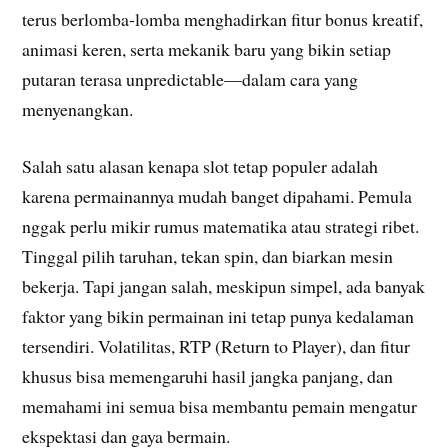
terus berlomba-lomba menghadirkan fitur bonus kreatif,
animasi keren, serta mekanik baru yang bikin setiap
putaran terasa unpredictable—dalam cara yang
menyenangkan.
Salah satu alasan kenapa slot tetap populer adalah
karena permainannya mudah banget dipahami. Pemula
nggak perlu mikir rumus matematika atau strategi ribet.
Tinggal pilih taruhan, tekan spin, dan biarkan mesin
bekerja. Tapi jangan salah, meskipun simpel, ada banyak
faktor yang bikin permainan ini tetap punya kedalaman
tersendiri. Volatilitas, RTP (Return to Player), dan fitur
khusus bisa memengaruhi hasil jangka panjang, dan
memahami ini semua bisa membantu pemain mengatur
ekspektasi dan gaya bermain.