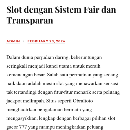
Slot dengan Sistem Fair dan
Transparan
ADMIN
FEBRUARY 23, 2026
Dalam dunia perjudian daring, keberuntungan
seringkali menjadi kunci utama untuk meraih
kemenangan besar. Salah satu permainan yang sedang
naik daun adalah mesin slot yang menawarkan sensasi
tak tertandingi dengan fitur-fitur menarik serta peluang
jackpot melimpah. Situs seperti Obraltoto
menghadirkan pengalaman bermain yang
mengasyikkan, lengkap dengan berbagai pilihan slot
gacor 777 yang mampu meningkatkan peluang