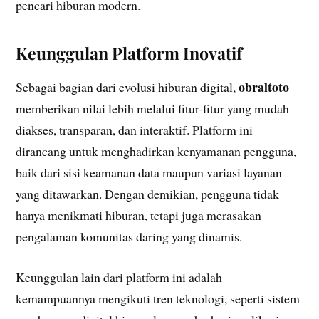
pencari hiburan modern.
Keunggulan Platform Inovatif
obraltoto
Sebagai bagian dari evolusi hiburan digital,
memberikan nilai lebih melalui fitur-fitur yang mudah
diakses, transparan, dan interaktif. Platform ini
dirancang untuk menghadirkan kenyamanan pengguna,
baik dari sisi keamanan data maupun variasi layanan
yang ditawarkan. Dengan demikian, pengguna tidak
hanya menikmati hiburan, tetapi juga merasakan
pengalaman komunitas daring yang dinamis.
Keunggulan lain dari platform ini adalah
kemampuannya mengikuti tren teknologi, seperti sistem