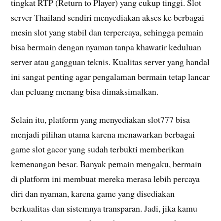
tingkat RTP (Return to Player) yang cukup tinggi. Slot
server Thailand sendiri menyediakan akses ke berbagai
mesin slot yang stabil dan terpercaya, sehingga pemain
bisa bermain dengan nyaman tanpa khawatir keduluan
server atau gangguan teknis. Kualitas server yang handal
ini sangat penting agar pengalaman bermain tetap lancar
dan peluang menang bisa dimaksimalkan.
Selain itu, platform yang menyediakan slot777 bisa
menjadi pilihan utama karena menawarkan berbagai
game slot gacor yang sudah terbukti memberikan
kemenangan besar. Banyak pemain mengaku, bermain
di platform ini membuat mereka merasa lebih percaya
diri dan nyaman, karena game yang disediakan
berkualitas dan sistemnya transparan. Jadi, jika kamu