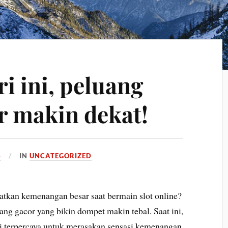
ri ini, peluang
 makin dekat!
6
IN
UNCATEGORIZED
tkan kemenangan besar saat bermain slot online?
ng gacor yang bikin dompet makin tebal. Saat ini,
i terpercaya untuk merasakan sensasi kemenangan