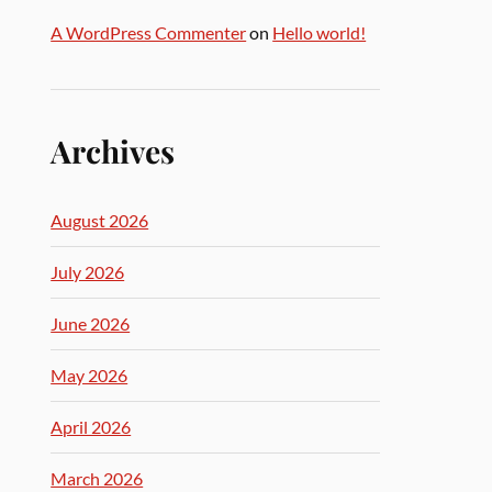
A WordPress Commenter
on
Hello world!
Archives
August 2026
July 2026
June 2026
May 2026
April 2026
March 2026