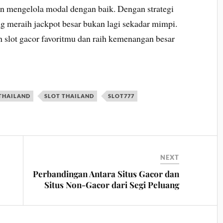
n mengelola modal dengan baik. Dengan strategi
g meraih jackpot besar bukan lagi sekadar mimpi.
n slot gacor favoritmu dan raih kemenangan besar
 THAILAND
SLOT THAILAND
SLOT777
NEXT
Perbandingan Antara Situs Gacor dan
Situs Non-Gacor dari Segi Peluang