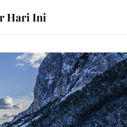
r Hari Ini