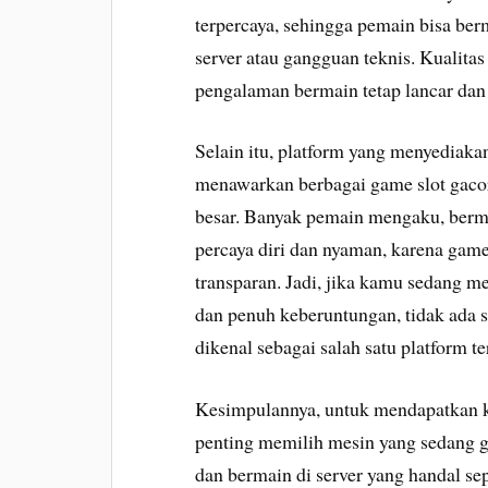
terpercaya, sehingga pemain bisa be
server atau gangguan teknis. Kualitas
pengalaman bermain tetap lancar da
Selain itu, platform yang menyediaka
menawarkan berbagai game slot gaco
besar. Banyak pemain mengaku, berma
percaya diri dan nyaman, karena game
transparan. Jadi, jika kamu sedang m
dan penuh keberuntungan, tidak ada 
dikenal sebagai salah satu platform te
Kesimpulannya, untuk mendapatkan k
penting memilih mesin yang sedang g
dan bermain di server yang handal sep