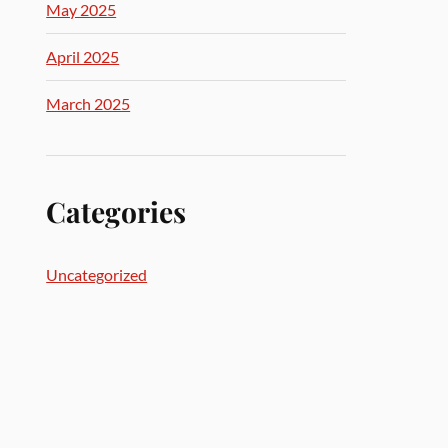
May 2025
April 2025
March 2025
Categories
Uncategorized