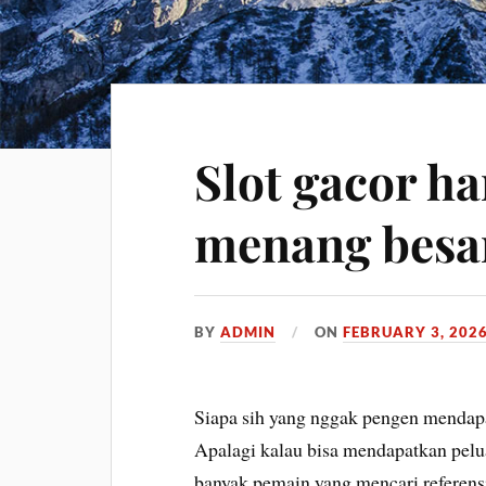
Slot gacor ha
menang besar
BY
ADMIN
ON
FEBRUARY 3, 202
Siapa sih yang nggak pengen mendapa
Apalagi kalau bisa mendapatkan pelua
banyak pemain yang mencari referens