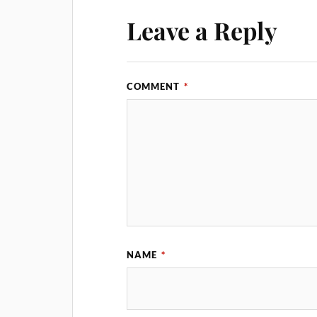
Leave a Reply
COMMENT
*
NAME
*