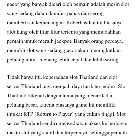
gacor yang banyak dicari oleh pemain adalah mesin slot
yang sedang dalam kondisi panas dan sering
memberikan kemenangan. Keberhasilan ini biasanya
didukung oleh fitur-fitur tertentu yang memudahkan
pemain untuk meraih jackpot. Banyak orang percaya,
memilih slot yang sedang gacor akan meningkatkan
peluang untuk menang lebih cepat dan lebih sering.
Tidak hanya itu, keberadaan slot Thailand dan slot
server Thailand juga menjadi daya tarik tersendiri. Slot
Thailand dikenal dengan tema yang menarik dan
peluang besar, karena biasanya game ini memiliki
tingkat RTP (Return to Player) yang cukup tinggi. Slot
server Thailand sendiri menyediakan akses ke berbagai
mesin slot yang stabil dan terpercaya, sehingga pemain