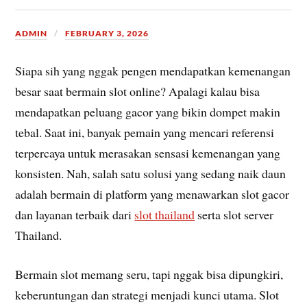
ADMIN
FEBRUARY 3, 2026
Siapa sih yang nggak pengen mendapatkan kemenangan
besar saat bermain slot online? Apalagi kalau bisa
mendapatkan peluang gacor yang bikin dompet makin
tebal. Saat ini, banyak pemain yang mencari referensi
terpercaya untuk merasakan sensasi kemenangan yang
konsisten. Nah, salah satu solusi yang sedang naik daun
adalah bermain di platform yang menawarkan slot gacor
dan layanan terbaik dari
slot thailand
serta slot server
Thailand.
Bermain slot memang seru, tapi nggak bisa dipungkiri,
keberuntungan dan strategi menjadi kunci utama. Slot