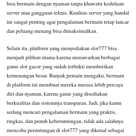
bisa bermain dengan nyaman tanpa khawatir keduluan
server atau gangguan teknis. Kualitas server yang handal
ini sangat penting agar pengalaman bermain tetap lancar
dan peluang menang bisa dimaksimalkan.
Selain itu, platform yang menyediakan slot777 bisa
menjadi pilihan utama karena menawarkan berbagai
game slot gacor yang sudah terbukti memberikan
kemenangan besar. Banyak pemain mengaku, bermain
di platform ini membuat mereka merasa lebih percaya
diri dan nyaman, karena game yang disediakan
berkualitas dan sistemnya transparan. Jadi, jika kamu
sedang mencari pengalaman bermain yang praktis,
ringkas, dan penuh keberuntungan, tidak ada salahnya
mencoba peruntungan di slot777 yang dikenal sebagai