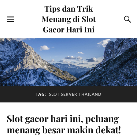
Tips dan Trik
Menang di Slot
Gacor Hari Ini
TAG:
SLOT SERVER THAILAND
Slot gacor hari ini, peluang
menang besar makin dekat!