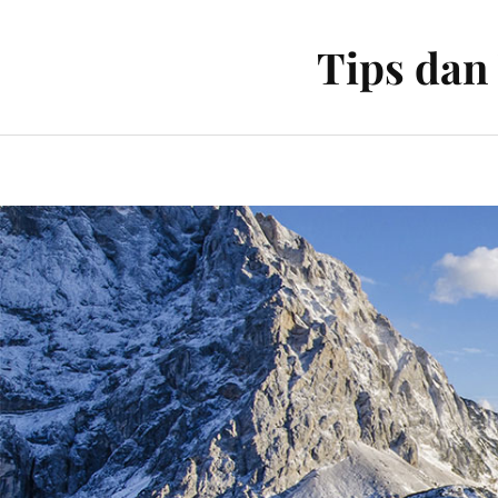
Tips dan 