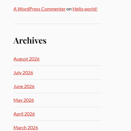
A WordPress Commenter
on
Hello world!
Archives
August 2026
July 2026
June 2026
May 2026
April 2026
March 2026