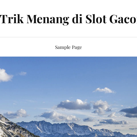
Trik Menang di Slot Gaco
Sample Page