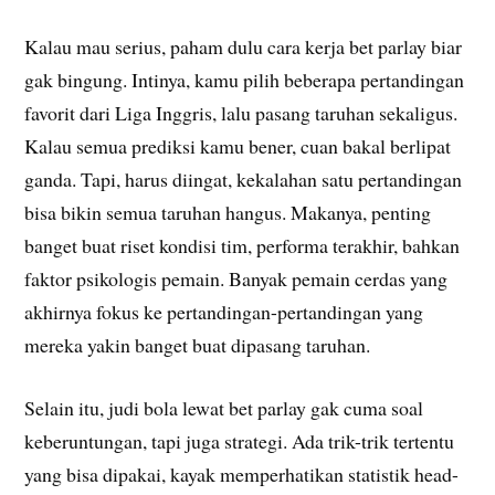
Kalau mau serius, paham dulu cara kerja bet parlay biar
gak bingung. Intinya, kamu pilih beberapa pertandingan
favorit dari Liga Inggris, lalu pasang taruhan sekaligus.
Kalau semua prediksi kamu bener, cuan bakal berlipat
ganda. Tapi, harus diingat, kekalahan satu pertandingan
bisa bikin semua taruhan hangus. Makanya, penting
banget buat riset kondisi tim, performa terakhir, bahkan
faktor psikologis pemain. Banyak pemain cerdas yang
akhirnya fokus ke pertandingan-pertandingan yang
mereka yakin banget buat dipasang taruhan.
Selain itu, judi bola lewat bet parlay gak cuma soal
keberuntungan, tapi juga strategi. Ada trik-trik tertentu
yang bisa dipakai, kayak memperhatikan statistik head-