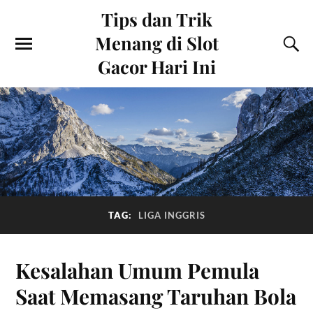
Tips dan Trik
Menang di Slot
Gacor Hari Ini
TAG:
LIGA INGGRIS
Kesalahan Umum Pemula
Saat Memasang Taruhan Bola