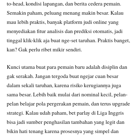
to-head, kondisi lapangan, dan berita cedera pemain.
Semakin paham, peluang menang makin besar. Kalau
mau lebih praktis, banyak platform judi online yang
menyediakan fitur analisis dan prediksi otomatis, jadi
tinggal klik-klik aja buat nge-set taruhan. Praktis banget,
kan? Gak perlu ribet mikir sendiri.
Kunci utama buat para pemain baru adalah disiplin dan
gak serakah. Jangan tergoda buat ngejar cuan besar
dalam sekali taruhan, karena risiko kerugiannya juga
sama besar. Lebih baik mulai dari nominal kecil, pelan-
pelan belajar pola pergerakan pemain, dan terus upgrade
strategi. Kalau udah paham, bet parlay di Liga Inggris
bisa jadi sumber penghasilan tambahan yang legit dan
bikin hati tenang karena prosesnya yang simpel dan