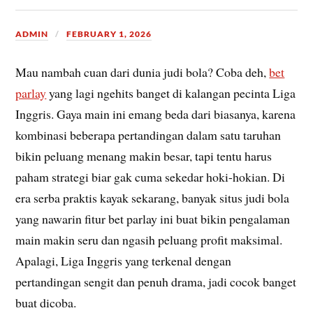
ADMIN
FEBRUARY 1, 2026
Mau nambah cuan dari dunia judi bola? Coba deh,
bet
parlay
yang lagi ngehits banget di kalangan pecinta Liga
Inggris. Gaya main ini emang beda dari biasanya, karena
kombinasi beberapa pertandingan dalam satu taruhan
bikin peluang menang makin besar, tapi tentu harus
paham strategi biar gak cuma sekedar hoki-hokian. Di
era serba praktis kayak sekarang, banyak situs judi bola
yang nawarin fitur bet parlay ini buat bikin pengalaman
main makin seru dan ngasih peluang profit maksimal.
Apalagi, Liga Inggris yang terkenal dengan
pertandingan sengit dan penuh drama, jadi cocok banget
buat dicoba.