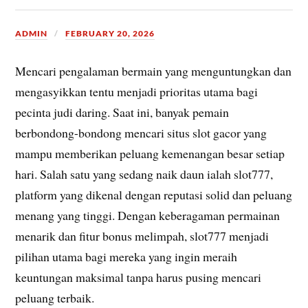
ADMIN
FEBRUARY 20, 2026
Mencari pengalaman bermain yang menguntungkan dan
mengasyikkan tentu menjadi prioritas utama bagi
pecinta judi daring. Saat ini, banyak pemain
berbondong-bondong mencari situs slot gacor yang
mampu memberikan peluang kemenangan besar setiap
hari. Salah satu yang sedang naik daun ialah slot777,
platform yang dikenal dengan reputasi solid dan peluang
menang yang tinggi. Dengan keberagaman permainan
menarik dan fitur bonus melimpah, slot777 menjadi
pilihan utama bagi mereka yang ingin meraih
keuntungan maksimal tanpa harus pusing mencari
peluang terbaik.