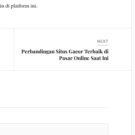
n di platform ini.
NEXT
Perbandingan Situs Gacor Terbaik di
Pasar Online Saat Ini