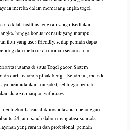
cayaan mereka dalam memasang angka togel.
or adalah fasilitas lengkap yang disediakan.
si angka, hingga bonus menarik yang mampu
fitur yang user-friendly, setiap pemain dapat
enting dan melakukan taruhan secara aman.
ioritas utama di situs Togel gacor. Sistem
main dari ancaman pihak ketiga. Selain itu, metode
caya memudahkan transaksi, sehingga pemain
ukan deposit maupun withdraw.
in meningkat karena dukungan layanan pelanggan
mbantu 24 jam penuh dalam mengatasi kendala
layanan yang ramah dan profesional, pemain