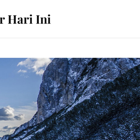
r Hari Ini