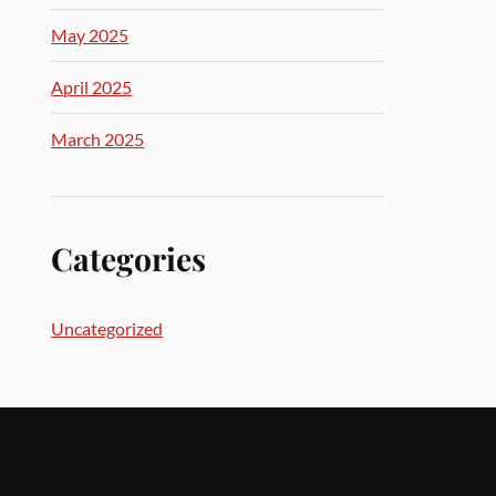
May 2025
April 2025
March 2025
Categories
Uncategorized