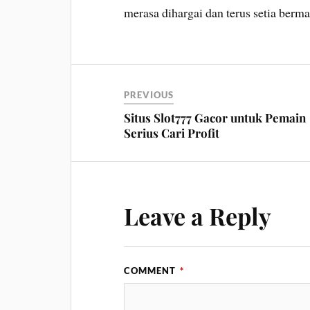
merasa dihargai dan terus setia bermai
PREVIOUS
Situs Slot777 Gacor untuk Pemain
Serius Cari Profit
Leave a Reply
COMMENT
*