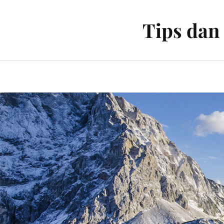
Tips dan 