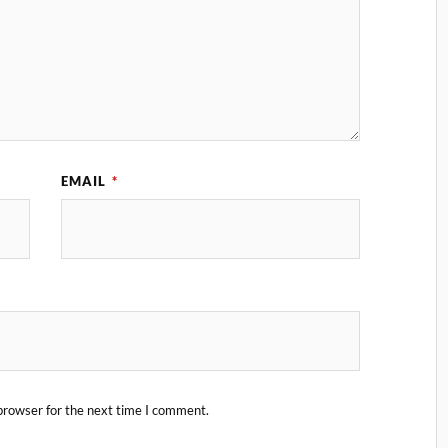
EMAIL
*
browser for the next time I comment.