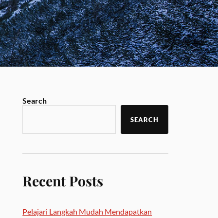
Search
SEARCH
Recent Posts
Pelajari Langkah Mudah Mendapatkan