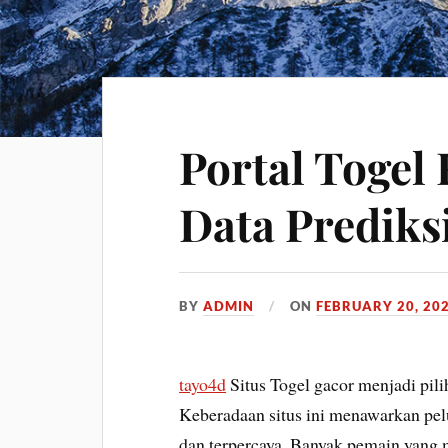
Portal Togel
Data Prediks
BY
ADMIN
ON
FEBRUARY 20, 20
tayo4d
Situs Togel gacor menjadi pili
Keberadaan situs ini menawarkan pel
dan terpercaya. Banyak pemain yang m