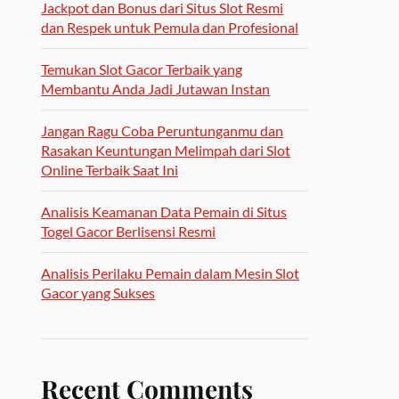
Jackpot dan Bonus dari Situs Slot Resmi
dan Respek untuk Pemula dan Profesional
Temukan Slot Gacor Terbaik yang
Membantu Anda Jadi Jutawan Instan
Jangan Ragu Coba Peruntunganmu dan
Rasakan Keuntungan Melimpah dari Slot
Online Terbaik Saat Ini
Analisis Keamanan Data Pemain di Situs
Togel Gacor Berlisensi Resmi
Analisis Perilaku Pemain dalam Mesin Slot
Gacor yang Sukses
Recent Comments