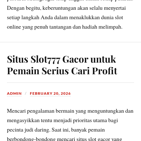
Dengan begitu, keberuntungan akan selalu menyertai
setiap langkah Anda dalam menaklukkan dunia slot
online yang penuh tantangan dan hadiah melimpah.
Situs Slot777 Gacor untuk
Pemain Serius Cari Profit
ADMIN
FEBRUARY 20, 2026
Mencari pengalaman bermain yang menguntungkan dan
mengasyikkan tentu menjadi prioritas utama bagi
pecinta judi daring. Saat ini, banyak pemain
berbondong-bondong mencari situs slot gacor yang