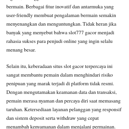
bermain. Berbagai fitur inovatif dan antarmuka yang
user-friendly membuat pengalaman bermain semakin
menyenangkan dan menguntungkan. Tidak heran jika
banyak yang menyebut bahwa slot777 gacor menjadi
rahasia sukses para penjudi online yang ingin selalu
menang besar.
Selain itu, keberadaan situs slot gacor terpercaya ini
sangat membantu pemain dalam menghindari risiko
penipuan yang marak terjadi di platform tidak resmi.
Dengan mengutamakan keamanan data dan transaksi,
pemain merasa nyaman dan percaya diri saat memasang
taruhan. Ketersediaan layanan pelanggan yang responsif
dan sistem deposit serta withdraw yang cepat
menambah kenyamanan dalam menjalani permainan.