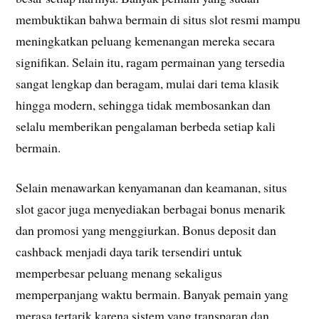
membuktikan bahwa bermain di situs slot resmi mampu
meningkatkan peluang kemenangan mereka secara
signifikan. Selain itu, ragam permainan yang tersedia
sangat lengkap dan beragam, mulai dari tema klasik
hingga modern, sehingga tidak membosankan dan
selalu memberikan pengalaman berbeda setiap kali
bermain.
Selain menawarkan kenyamanan dan keamanan, situs
slot gacor juga menyediakan berbagai bonus menarik
dan promosi yang menggiurkan. Bonus deposit dan
cashback menjadi daya tarik tersendiri untuk
memperbesar peluang menang sekaligus
memperpanjang waktu bermain. Banyak pemain yang
merasa tertarik karena sistem yang transparan dan