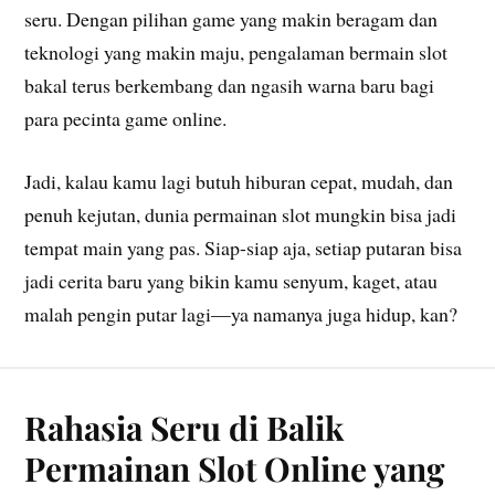
seru. Dengan pilihan game yang makin beragam dan
teknologi yang makin maju, pengalaman bermain slot
bakal terus berkembang dan ngasih warna baru bagi
para pecinta game online.
Jadi, kalau kamu lagi butuh hiburan cepat, mudah, dan
penuh kejutan, dunia permainan slot mungkin bisa jadi
tempat main yang pas. Siap-siap aja, setiap putaran bisa
jadi cerita baru yang bikin kamu senyum, kaget, atau
malah pengin putar lagi—ya namanya juga hidup, kan?
Rahasia Seru di Balik
Permainan Slot Online yang