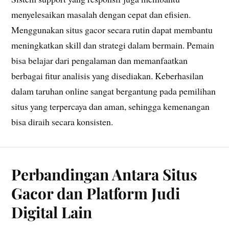
menyelesaikan masalah dengan cepat dan efisien.
Menggunakan situs gacor secara rutin dapat membantu
meningkatkan skill dan strategi dalam bermain. Pemain
bisa belajar dari pengalaman dan memanfaatkan
berbagai fitur analisis yang disediakan. Keberhasilan
dalam taruhan online sangat bergantung pada pemilihan
situs yang terpercaya dan aman, sehingga kemenangan
bisa diraih secara konsisten.
Perbandingan Antara Situs
Gacor dan Platform Judi
Digital Lain