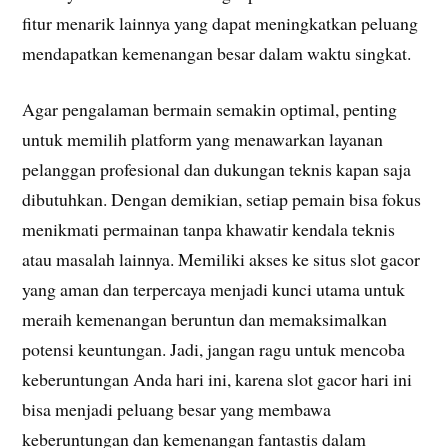
fitur menarik lainnya yang dapat meningkatkan peluang
mendapatkan kemenangan besar dalam waktu singkat.
Agar pengalaman bermain semakin optimal, penting
untuk memilih platform yang menawarkan layanan
pelanggan profesional dan dukungan teknis kapan saja
dibutuhkan. Dengan demikian, setiap pemain bisa fokus
menikmati permainan tanpa khawatir kendala teknis
atau masalah lainnya. Memiliki akses ke situs slot gacor
yang aman dan terpercaya menjadi kunci utama untuk
meraih kemenangan beruntun dan memaksimalkan
potensi keuntungan. Jadi, jangan ragu untuk mencoba
keberuntungan Anda hari ini, karena slot gacor hari ini
bisa menjadi peluang besar yang membawa
keberuntungan dan kemenangan fantastis dalam