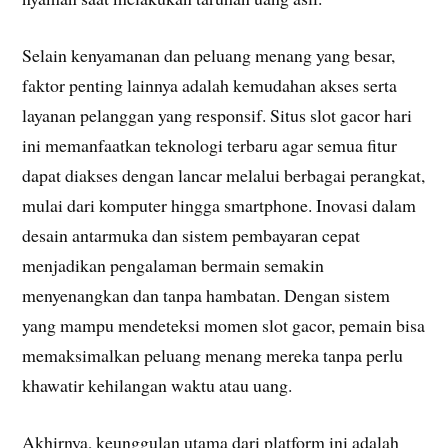
Selain kenyamanan dan peluang menang yang besar,
faktor penting lainnya adalah kemudahan akses serta
layanan pelanggan yang responsif. Situs slot gacor hari
ini memanfaatkan teknologi terbaru agar semua fitur
dapat diakses dengan lancar melalui berbagai perangkat,
mulai dari komputer hingga smartphone. Inovasi dalam
desain antarmuka dan sistem pembayaran cepat
menjadikan pengalaman bermain semakin
menyenangkan dan tanpa hambatan. Dengan sistem
yang mampu mendeteksi momen slot gacor, pemain bisa
memaksimalkan peluang menang mereka tanpa perlu
khawatir kehilangan waktu atau uang.
Akhirnya, keunggulan utama dari platform ini adalah