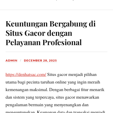
Keuntungan Bergabung di
Situs Gacor dengan
Pelayanan Profesional
ADMIN
DECEMBER 28, 2025
https://denhatsac.com/
Situs gacor menjadi pilihan
utama bagi pecinta taruhan online yang ingin meraih
kemenangan maksimal. Dengan berbagai fitur menarik
dan sistem yang terpercaya, situs gacor menawarkan
pengalaman bermain yang menyenangkan dan
menguntungkan. Keamanan data dan transaksi menjadi