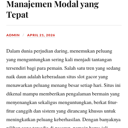
Manajemen Modal yang
Tepat
ADMIN
APRIL 21, 2026
Dalam dunia perjudian daring, menemukan peluang
yang menguntungkan sering kali menjadi tantangan
tersendiri bagi para pemain. Salah satu tren yang sedang
naik daun adalah keberadaan situs slot gacor yang
menawarkan peluang menang besar setiap hari. Situs ini
dikenal mampu memberikan pengalaman bermain yang
menyenangkan sekaligus menguntungkan, berkat fitur-
fitur canggih dan sistem yang dirancang khusus untuk
meningkatkan peluang keberhasilan. Dengan banyaknya
pilihan yang tersedia di pasaran, pemain harus jeli