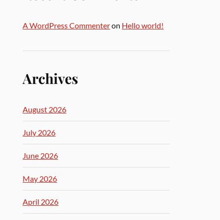
A WordPress Commenter
on
Hello world!
Archives
August 2026
July 2026
June 2026
May 2026
April 2026