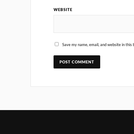
WEBSITE
Save my name, email, and website in this 