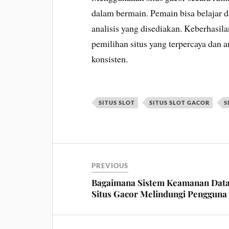
dalam bermain. Pemain bisa belajar 
analisis yang disediakan. Keberhasil
pemilihan situs yang terpercaya dan 
konsisten.
SITUS SLOT
SITUS SLOT GACOR
S
PREVIOUS
Bagaimana Sistem Keamanan Data
Situs Gacor Melindungi Pengguna