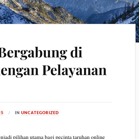
Bergabung di
dengan Pelayanan
25
IN
UNCATEGORIZED
njadi pilihan utama bagi pecinta taruhan online