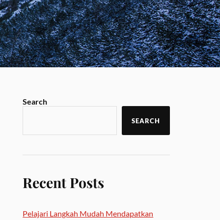
Search
SEARCH
Recent Posts
Pelajari Langkah Mudah Mendapatkan