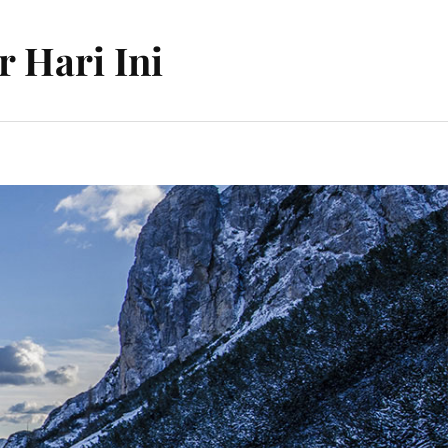
r Hari Ini