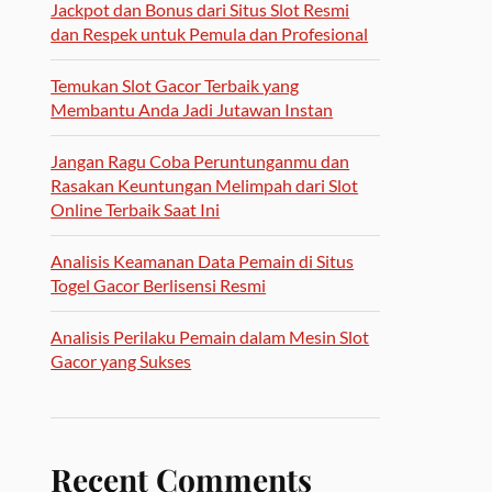
Jackpot dan Bonus dari Situs Slot Resmi
dan Respek untuk Pemula dan Profesional
Temukan Slot Gacor Terbaik yang
Membantu Anda Jadi Jutawan Instan
Jangan Ragu Coba Peruntunganmu dan
Rasakan Keuntungan Melimpah dari Slot
Online Terbaik Saat Ini
Analisis Keamanan Data Pemain di Situs
Togel Gacor Berlisensi Resmi
Analisis Perilaku Pemain dalam Mesin Slot
Gacor yang Sukses
Recent Comments