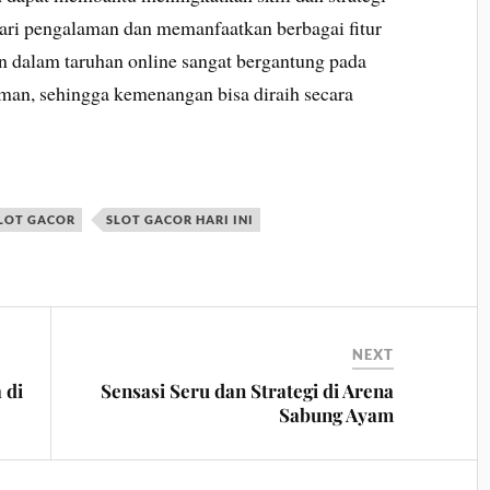
dari pengalaman dan memanfaatkan berbagai fitur
an dalam taruhan online sangat bergantung pada
aman, sehingga kemenangan bisa diraih secara
LOT GACOR
SLOT GACOR HARI INI
NEXT
 di
Sensasi Seru dan Strategi di Arena
Sabung Ayam