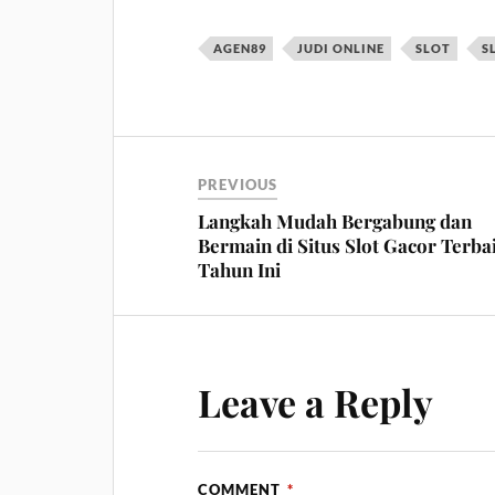
AGEN89
JUDI ONLINE
SLOT
S
PREVIOUS
Langkah Mudah Bergabung dan
Bermain di Situs Slot Gacor Terba
Tahun Ini
Leave a Reply
COMMENT
*