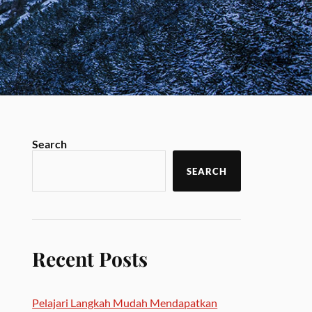
Search
SEARCH
Recent Posts
Pelajari Langkah Mudah Mendapatkan