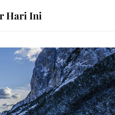
r Hari Ini