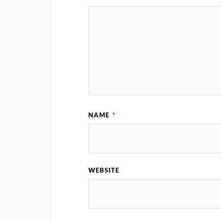
NAME
*
WEBSITE