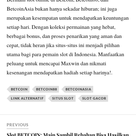
BetcoinAsia bukan hanya sekadar hiburan; ini juga
merupakan kesempatan untuk mendapatkan keuntungan
setiap hari. Dengan koleksi permainan yang hebat,
berbagai bonus, dan proses penarikan yang aman dan
cepat, tidak heran jika situs-situs ini menjadi pilihan
utama bagi para pemain slot di Indonesia. Manfaatkan
peluang untuk mencapai Maxwin dan nikmati
kesenangan mendapatkan hadiah setiap harinya!.
BETCOIN
BETCOIN88
BETCOINASIA
LINK ALTERNATIF
SITUS SLOT
SLOT GACOR
PREVIOUS
Slot BETCOIN: Main Sambil Rebahan Bisa Hasilkan