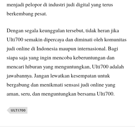
menjadi pelopor di industri judi digital yang terus
berkembang pesat.
Dengan segala keunggulan tersebut, tidak heran jika
Ulti700 semakin dipercaya dan diminati oleh komunitas
judi online di Indonesia maupun internasional. Bagi
siapa saja yang ingin mencoba keberuntungan dan
mencari hiburan yang menguntungkan, Ulti700 adalah
jawabannya. Jangan lewatkan kesempatan untuk
bergabung dan menikmati sensasi judi online yang
aman, seru, dan menguntungkan bersama Ulti700.
ULTI700