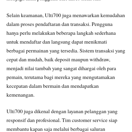
Selain keamanan, Ulti700 juga menawarkan kemudahan
dalam proses pendaftaran dan transaksi. Pengguna
hanya perlu melakukan beberapa langkah sederhana
untuk mendaftar dan langsung dapat menikmati
berbagai permainan yang tersedia. Sistem transaksi yang
cepat dan mudah, baik deposit maupun withdraw,
menjadi nilai tambah yang sangat dihargai oleh para
pemain, terutama bagi mereka yang mengutamakan
kecepatan dalam bermain dan mendapatkan
kemenangan.
Ulti700 juga dikenal dengan layanan pelanggan yang
responsif dan profesional. Tim customer service siap
membantu kapan saja melalui berbagai saluran