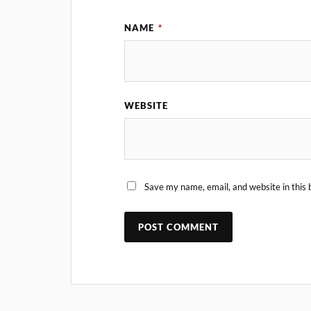
NAME
*
WEBSITE
Save my name, email, and website in this 