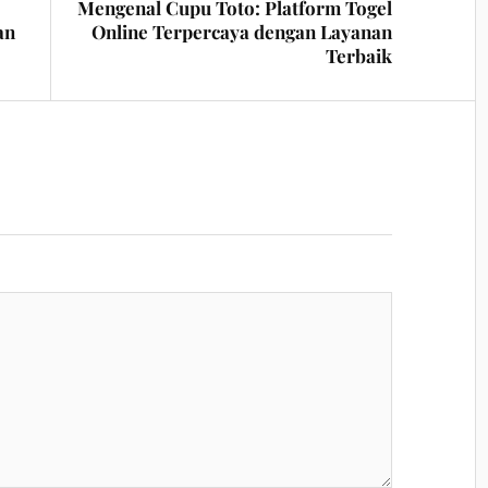
Mengenal Cupu Toto: Platform Togel
an
Online Terpercaya dengan Layanan
Terbaik