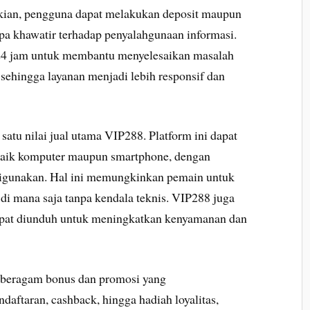
kian, pengguna dapat melakukan deposit maupun
pa khawatir terhadap penyalahgunaan informasi.
 24 jam untuk membantu menyelesaikan masalah
sehingga layanan menjadi lebih responsif dan
atu nilai jual utama VIP288. Platform ini dapat
 baik komputer maupun smartphone, dengan
digunakan. Hal ini memungkinkan pemain untuk
di mana saja tanpa kendala teknis. VIP288 juga
apat diunduh untuk meningkatkan kenyamanan dan
n beragam bonus dan promosi yang
aftaran, cashback, hingga hadiah loyalitas,