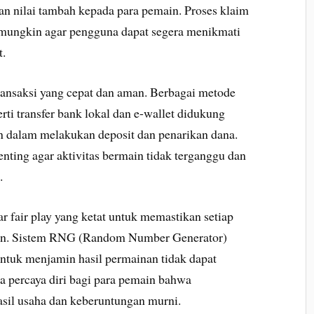
n nilai tambah kepada para pemain. Proses klaim
 mungkin agar pengguna dapat segera menikmati
t.
ransaksi yang cepat dan aman. Berbagai metode
rti transfer bank lokal dan e-wallet didukung
dalam melakukan deposit dan penarikan dana.
enting agar aktivitas bermain tidak terganggu dan
.
r fair play yang ketat untuk memastikan setiap
aran. Sistem RNG (Random Number Generator)
untuk menjamin hasil permainan tidak dapat
a percaya diri bagi para pemain bahwa
sil usaha dan keberuntungan murni.