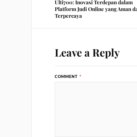
Ulti700: Inovasi Terdepan dalam
Platform Judi Online yang Aman d
Terpercaya
Leave a Reply
COMMENT
*