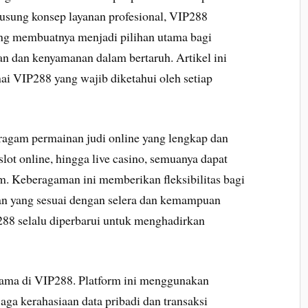
gusung konsep layanan profesional, VIP288
g membuatnya menjadi pilihan utama bagi
dan kenyamanan dalam bertaruh. Artikel ini
i VIP288 yang wajib diketahui oleh setiap
agam permainan judi online yang lengkap dan
 slot online, hingga live casino, semuanya dapat
m. Keberagaman ini memberikan fleksibilitas bagi
an yang sesuai dengan selera dan kemampuan
288 selalu diperbarui untuk menghadirkan
tama di VIP288. Platform ini menggunakan
aga kerahasiaan data pribadi dan transaksi