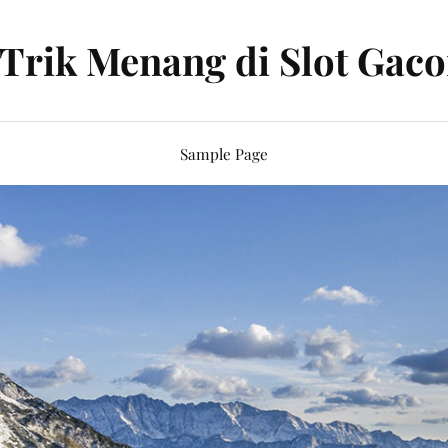
Trik Menang di Slot Gaco
Sample Page