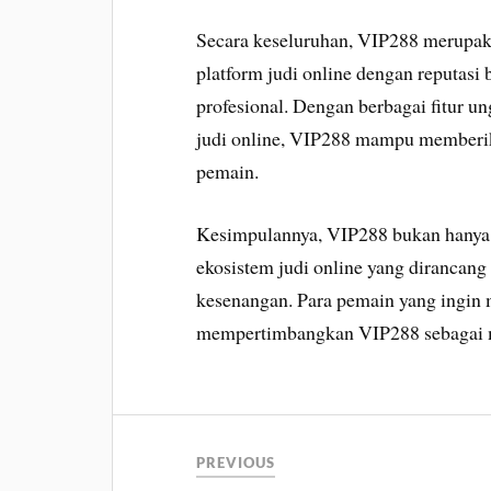
Secara keseluruhan, VIP288 merupaka
platform judi online dengan reputasi
profesional. Dengan berbagai fitur u
judi online, VIP288 mampu memberik
pemain.
Kesimpulannya, VIP288 bukan hanya s
ekosistem judi online yang diranca
kesenangan. Para pemain yang ingin 
mempertimbangkan VIP288 sebagai mi
PREVIOUS