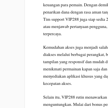
keuangan para pemain. Dengan demi
penarikan dana dengan rasa aman tan
Tim support VIP288 juga siap sedia
atau menjawab pertanyaan pengguna, 
terpercaya.
Kemudahan akses juga menjadi salah s
diakses melalui berbagai perangkat,
tampilan yang responsif dan mudah 
menikmati permainan kapan saja dan 
menyediakan aplikasi khusus yang d
kecepatan akses.
Selain itu, VIP288 rutin menawarka
menguntungkan. Mulai dari bonus pend