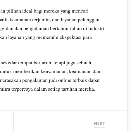
n pilihan ideal bagi mereka yang mencari
 baik, keamanan terjamin, dan layanan pelanggan
nggulan dan pengalaman bertahun-tahun di industri
an layanan yang memenuhi ekspektasi para
ekedar tempat bertaruh, tetapi juga sebuah
ng untuk memberikan kenyamanan, keamanan, dan
merasakan pengalaman judi online terbaik dapat
tra terpercaya dalam setiap taruhan mereka.
NEXT