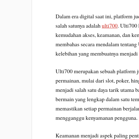
Dalam era digital saat ini, platform j
salah satunya adalah
ulti700
. Ulti700
kemudahan akses, keamanan, dan keny
membahas secara mendalam tentang Ul
kelebihan yang membuatnya menjadi p
Ulti700 merupakan sebuah platform j
permainan, mulai dari slot, poker, h
menjadi salah satu daya tarik utama
bermain yang lengkap dalam satu temp
memastikan setiap permainan berjalan
mengganggu kenyamanan pengguna.
Keamanan menjadi aspek paling penti