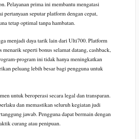
epon. Pelayanan prima ini membantu mengatasi
i pertanyaan seputar platform dengan cepat,
na tetap optimal tanpa hambatan.
a menjadi daya tarik lain dari Ulti700. Platform
 menarik seperti bonus selamat datang, cashback,
rogram-program ini tidak hanya meningkatkan
rikan peluang lebih besar bagi pengguna untuk
men untuk beroperasi secara legal dan transparan.
berlaku dan memastikan seluruh kegiatan judi
bertanggung jawab. Pengguna dapat bermain dengan
aktik curang atau penipuan.