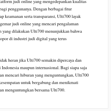
latform judi online yang mengedepankan kualitas
agi penggunanya. Dengan berbagai fitur
p keamanan serta transparansi, Ulti700 layak
ggemar judi online yang mencari pengalaman
tan yang dilakukan Ulti700 menunjukkan bahwa
por di industri judi digital yang terus
idak heran jika Ulti700 semakin dipercaya dan
i Indonesia maupun internasional. Bagi siapa saja
an mencari hiburan yang menguntungkan, Ulti700
 kesempatan untuk bergabung dan menikmati
, dan menguntungkan bersama Ulti700.