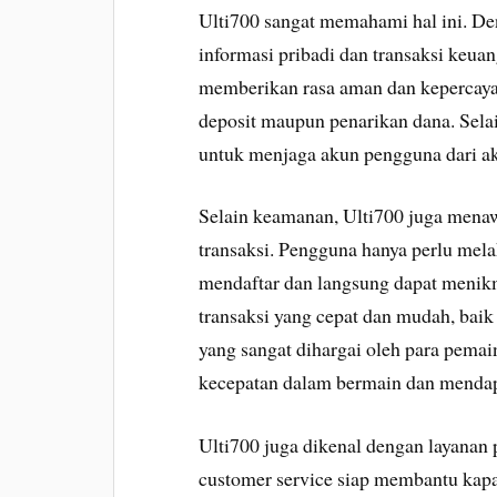
Ulti700 sangat memahami hal ini. De
informasi pribadi dan transaksi keua
memberikan rasa aman dan kepercaya
deposit maupun penarikan dana. Selai
untuk menjaga akun pengguna dari aks
Selain keamanan, Ulti700 juga mena
transaksi. Pengguna hanya perlu mel
mendaftar dan langsung dapat menikm
transaksi yang cepat dan mudah, bai
yang sangat dihargai oleh para pema
kecepatan dalam bermain dan menda
Ulti700 juga dikenal dengan layanan 
customer service siap membantu kapa