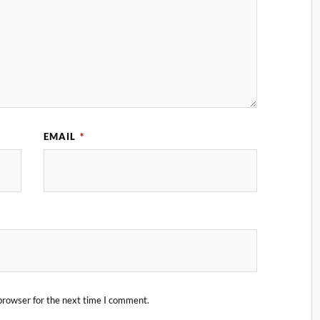
EMAIL
*
browser for the next time I comment.