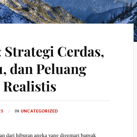
 Strategi Cerdas,
, dan Peluang
Realistis
25
IN
UNCATEGORIZED
ian dari hiburan angka yang digemari banyak