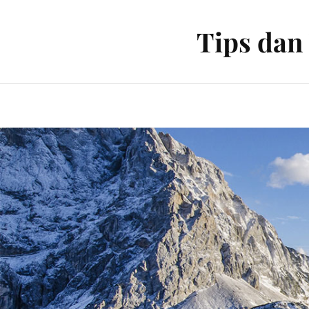
Tips dan 