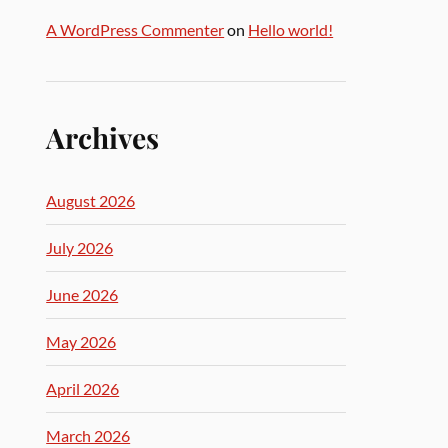
A WordPress Commenter
on
Hello world!
Archives
August 2026
July 2026
June 2026
May 2026
April 2026
March 2026