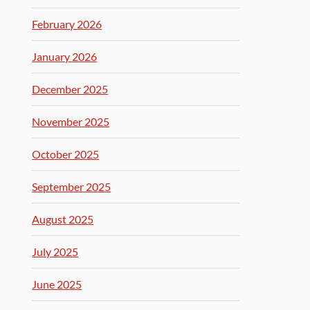
February 2026
January 2026
December 2025
November 2025
October 2025
September 2025
August 2025
July 2025
June 2025