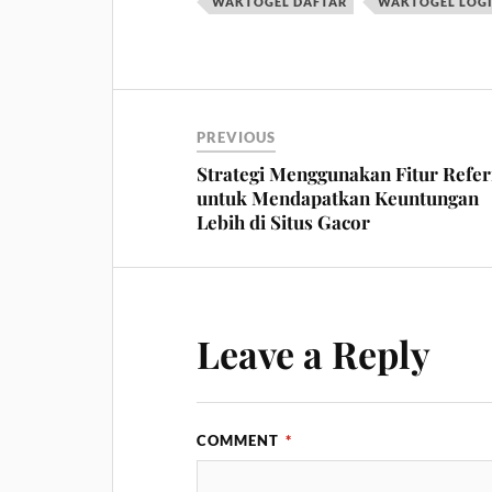
WAKTOGEL DAFTAR
WAKTOGEL LOG
PREVIOUS
Strategi Menggunakan Fitur Refer
untuk Mendapatkan Keuntungan
Lebih di Situs Gacor
Leave a Reply
COMMENT
*