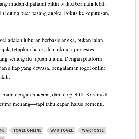
i yang mudah dipahami bikin waktu bermain lebih
sini cuma buat pasang angka. Fokus ke keputusan,
ogel adalah hiburan berbasis angka, bukan jalan
ijak, tetapkan batas, dan nikmati prosesnya.
nang-senang itu tujuan utama. Dengan platform
, dan sikap yang dewasa, pengalaman togel online
dali.
, main dengan rencana, dan tetap chill. Karena di
n cuma menang—tapi tahu kapan harus berhenti.
NE
TOGEL ONLINE
WAK TOGEL
WAKTOGEL