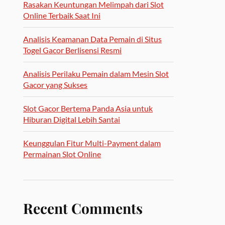
Rasakan Keuntungan Melimpah dari Slot
Online Terbaik Saat Ini
Analisis Keamanan Data Pemain di Situs
Togel Gacor Berlisensi Resmi
Analisis Perilaku Pemain dalam Mesin Slot
Gacor yang Sukses
Slot Gacor Bertema Panda Asia untuk
Hiburan Digital Lebih Santai
Keunggulan Fitur Multi-Payment dalam
Permainan Slot Online
Recent Comments