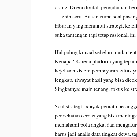
orang. Di era digital, pengalaman be
—lebih seru. Bukan cuma soal pasang 
hiburan yang menuntut strategi, keteli
suka tantangan tapi tetap rasional, ini
Hal paling krusial sebelum mulai te
Kenapa? Karena platform yang tepat
kejelasan sistem pembayaran. Situs y
lengkap, riwayat hasil yang bisa dicek
Singkatnya: main tenang, fokus ke str
Soal strategi, banyak pemain berangg
pendekatan cerdas yang bisa meningk
memahami pola angka, dan mengatur 
harus jadi analis data tingkat dewa, t