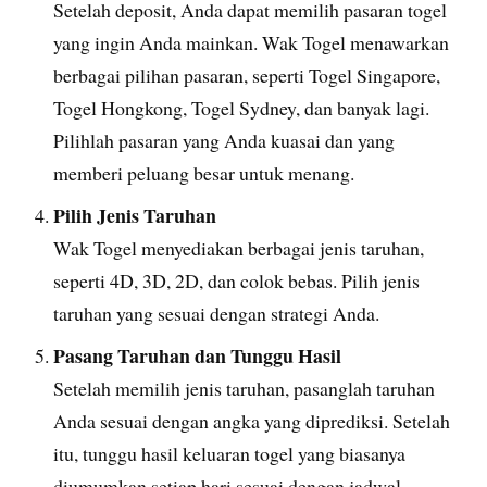
Setelah deposit, Anda dapat memilih pasaran togel
yang ingin Anda mainkan. Wak Togel menawarkan
berbagai pilihan pasaran, seperti Togel Singapore,
Togel Hongkong, Togel Sydney, dan banyak lagi.
Pilihlah pasaran yang Anda kuasai dan yang
memberi peluang besar untuk menang.
Pilih Jenis Taruhan
Wak Togel menyediakan berbagai jenis taruhan,
seperti 4D, 3D, 2D, dan colok bebas. Pilih jenis
taruhan yang sesuai dengan strategi Anda.
Pasang Taruhan dan Tunggu Hasil
Setelah memilih jenis taruhan, pasanglah taruhan
Anda sesuai dengan angka yang diprediksi. Setelah
itu, tunggu hasil keluaran togel yang biasanya
diumumkan setiap hari sesuai dengan jadwal