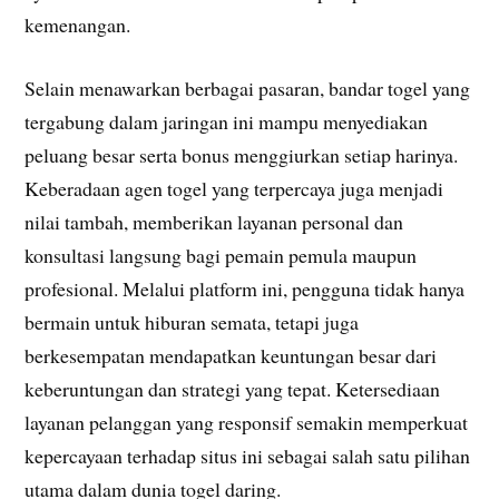
kemenangan.
Selain menawarkan berbagai pasaran, bandar togel yang
tergabung dalam jaringan ini mampu menyediakan
peluang besar serta bonus menggiurkan setiap harinya.
Keberadaan agen togel yang terpercaya juga menjadi
nilai tambah, memberikan layanan personal dan
konsultasi langsung bagi pemain pemula maupun
profesional. Melalui platform ini, pengguna tidak hanya
bermain untuk hiburan semata, tetapi juga
berkesempatan mendapatkan keuntungan besar dari
keberuntungan dan strategi yang tepat. Ketersediaan
layanan pelanggan yang responsif semakin memperkuat
kepercayaan terhadap situs ini sebagai salah satu pilihan
utama dalam dunia togel daring.