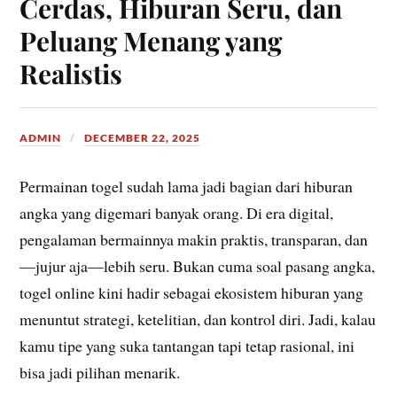
Cerdas, Hiburan Seru, dan
Peluang Menang yang
Realistis
ADMIN
DECEMBER 22, 2025
Permainan togel sudah lama jadi bagian dari hiburan
angka yang digemari banyak orang. Di era digital,
pengalaman bermainnya makin praktis, transparan, dan
—jujur aja—lebih seru. Bukan cuma soal pasang angka,
togel online kini hadir sebagai ekosistem hiburan yang
menuntut strategi, ketelitian, dan kontrol diri. Jadi, kalau
kamu tipe yang suka tantangan tapi tetap rasional, ini
bisa jadi pilihan menarik.