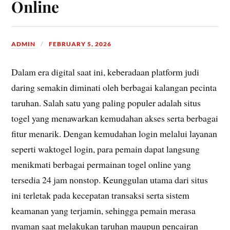
Online
ADMIN
FEBRUARY 5, 2026
Dalam era digital saat ini, keberadaan platform judi
daring semakin diminati oleh berbagai kalangan pecinta
taruhan. Salah satu yang paling populer adalah situs
togel yang menawarkan kemudahan akses serta berbagai
fitur menarik. Dengan kemudahan login melalui layanan
seperti waktogel login, para pemain dapat langsung
menikmati berbagai permainan togel online yang
tersedia 24 jam nonstop. Keunggulan utama dari situs
ini terletak pada kecepatan transaksi serta sistem
keamanan yang terjamin, sehingga pemain merasa
nyaman saat melakukan taruhan maupun pencairan